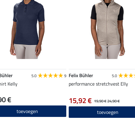
 Bühler
Felix Bühler
5.0
9
5.0
irt Kelly
performance stretchvest Elly
90 €
15,92 €
19,90 €
24,90 €
toevoegen
toevoegen