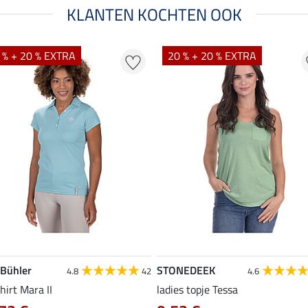
KLANTEN KOCHTEN OOK
 % + 20 % EXTRA
20 % + 20 % EXTRA
 Bühler
STONEDEEK
4.8
42
4.6
hirt Mara II
ladies topje Tessa