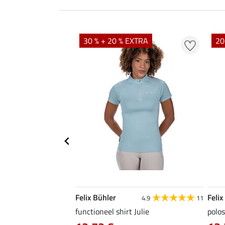
EXTRA
30 % + 20 % EXTRA
20
Felix Bühler
Felix
4.9
9
4.9
11
as Jule Life Cycle met
functioneel shirt Julie
polos