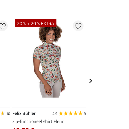
20 % + 20 % EXTRA
21 % + 20 % EXTR
Felix Bühler
Felix Bühler
10
4.9
9
zip-functioneel shirt Fleur
functionele rij-jas Ju
capuchon