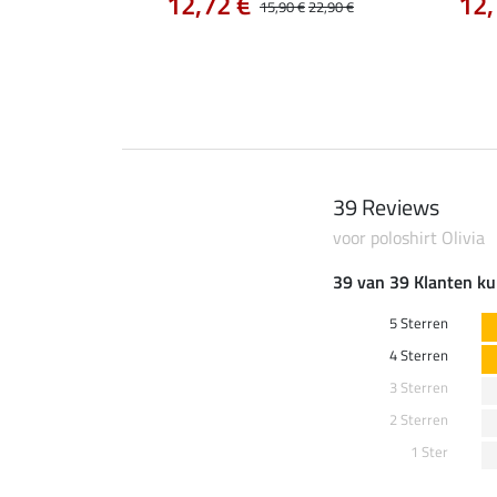
12,72 €
12,
15,90 €
22,90 €
0 €
69,90 €
39 Reviews
voor poloshirt Olivia
39 van 39 Klanten ku
5 Sterren
4 Sterren
3 Sterren
2 Sterren
1 Ster