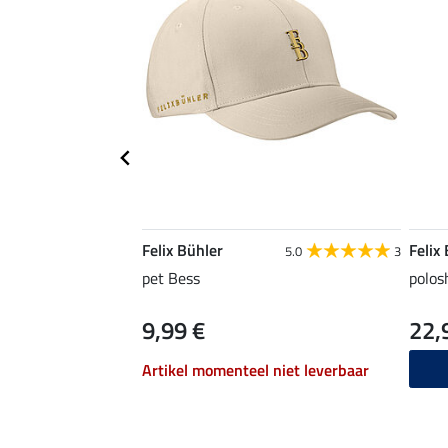
Felix Bühler
Felix
5.0
3
pet Bess
polosh
9,99 €
22,
Artikel momenteel niet leverbaar