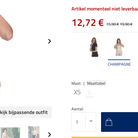
Artikel momenteel niet leverba
12,72 €
15,90 €
19,90 €
CHAMPAGNE
Maat: |
Maattabel
XS
L
Aantal:
kijk bijpassende outfit