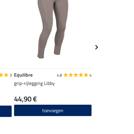
Equilibre
STEEDS
3
4.8
4
grip-rijlegging Libby
kniekousen Glitzer
44,90 €
6,99 €
toevoegen
toevo