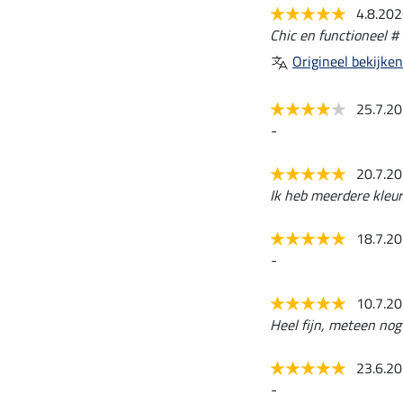
4.8.20
Chic en functioneel #
Origineel bekijken
25.7.2
-
20.7.2
Ik heb meerdere kleur
18.7.2
-
10.7.2
Heel fijn, meteen nog
23.6.2
-