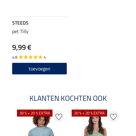
STEEDS
pet Tilly
9,99 €
4.8
4
toevoegen
KLANTEN KOCHTEN OOK
30 % + 20 % EXTRA
20 % + 20 % EXTRA
20 %