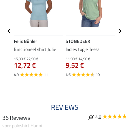
Felix Bühler
STONEDEEK
Felix
rt
functioneel shirt Julie
ladies topje Tessa
polosh
15,90 €
22,90 €
11,90 €
14,90 €
15,90 
12,72 €
9,52 €
12,
4.9
11
4.6
10
5.0
REVIEWS
36 Reviews
4.8
voor poloshirt Hanni