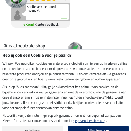
Snelle service, goed
ingepakt.
eKomi
Klantenfeedback
Klimaatneutrale shop
Heb jij ook een Cookie voor je paard?
Verzending per
Wij ook! We gebruiken cookies en andere technologieën om je een optimale en veilige
online winkelen aan te bieden, om de prestaties van onze website te meten en om
relevante producten voor jou en je paard te tonen! Hiervoor verzamelen we gegevens
over onze gebruikers en hoe zij onze website kunnen gebruiken op hun apparaten.
Veilig betalen met
Als je op "Alles toestaan" klikt, ga je akkoord met het gebruik van cookies en de
bijbehorende verwerking van je gegevens en met de overdracht van de gegevens aan
onze dienstverleners. Als je in de instellingen op "Alleen noodzakelijke" klikt, wordt
jouw bezoek alleen voortgezet met strikt noodzakelijke cookies, die essentieel zijn
Impressum
voor het soepele functioneren van onze website.
Natuurlijk kun je de instellingen op elk gewenst moment herroepen of aanpassen.
Meer informatie over onze cookies vind je onder
gegevensbescherming
.
Laatste update op 09.08.2026 om 07:13 uur
Alle prijzen in euro's, incl. BTW, excl. verzendkosten.
Instellingen
Alles toestaan