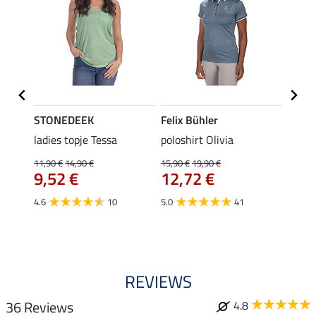
STONEDEEK
Felix Bühler
Felix
ladies topje Tessa
poloshirt Olivia
zip-fu
Fleur
11,90 €
14,90 €
15,90 €
19,90 €
9,52 €
12,72 €
15,90 
12,
4.6
10
5.0
41
4.9
REVIEWS
36 Reviews
4.8