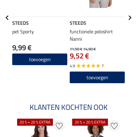
STEEDS
STEEDS
STE
pet Sporty
functionele poloshirt
flee
Nanni
cap
9,99 €
22
11,90 €
14,90 €
9,52 €
4.8
toevoegen
4.9
7
toevoegen
KLANTEN KOCHTEN OOK
20 % + 20 % EXTRA
20 % + 20 % EXTRA
20 %