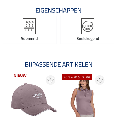
EIGENSCHAPPEN
Ademend
Sneldrogend
BIJPASSENDE ARTIKELEN
NIEUW
NI
20 % + 20 % EXTRA