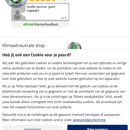
Snelle service, goed
ingepakt.
eKomi
Klantenfeedback
Klimaatneutrale shop
Heb jij ook een Cookie voor je paard?
Verzending per
Wij ook! We gebruiken cookies en andere technologieën om je een optimale en veilige
online winkelen aan te bieden, om de prestaties van onze website te meten en om
relevante producten voor jou en je paard te tonen! Hiervoor verzamelen we gegevens
over onze gebruikers en hoe zij onze website kunnen gebruiken op hun apparaten.
Veilig betalen met
Als je op "Alles toestaan" klikt, ga je akkoord met het gebruik van cookies en de
bijbehorende verwerking van je gegevens en met de overdracht van de gegevens aan
onze dienstverleners. Als je in de instellingen op "Alleen noodzakelijke" klikt, wordt
jouw bezoek alleen voortgezet met strikt noodzakelijke cookies, die essentieel zijn
Impressum
voor het soepele functioneren van onze website.
Natuurlijk kun je de instellingen op elk gewenst moment herroepen of aanpassen.
Meer informatie over onze cookies vind je onder
gegevensbescherming
.
Laatste update op 10.08.2026 om 14:33 uur
Alle prijzen in euro's, incl. BTW, excl. verzendkosten.
Instellingen
Alles toestaan