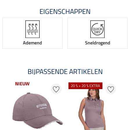
EIGENSCHAPPEN
Ademend
Sneldrogend
BIJPASSENDE ARTIKELEN
NIEUW
NI
20 % + 20 % EXTRA