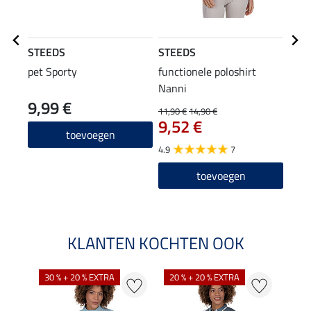
STEEDS
STEEDS
STE
pet Sporty
functionele poloshirt
flee
Nanni
cap
9,99 €
22
11,90 €
14,90 €
9,52 €
4.8
toevoegen
4.9
7
toevoegen
KLANTEN KOCHTEN OOK
30 % + 20 % EXTRA
20 % + 20 % EXTRA
20 %