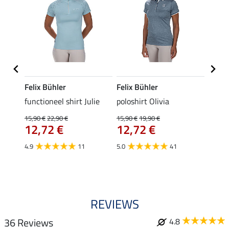
Felix Bühler
Felix Bühler
Felix
eeve
functioneel shirt Julie
poloshirt Olivia
functi
15,90 €
22,90 €
15,90 €
19,90 €
15,90 
12,72 €
12,72 €
12,
4.9
11
5.0
41
4.9
REVIEWS
36 Reviews
4.8