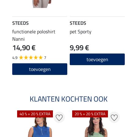
STEEDS
STEEDS
functionele poloshirt
pet Sporty
Nanni
14,90 €
9,99 €
4.9
7
toevoegen
toevoegen
KLANTEN KOCHTEN OOK
40 % + 20 % EXTRA
20 % + 20 % EXTRA
20 %