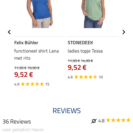
Felix Bühler
STONEDEEK
Felix
functioneel shirt Lana
ladies topje Tessa
zip-fu
met rits
Fleur
11,90 €
14,90 €
9,52 €
11,90 €
19,90 €
15,90 
9,52 €
12,
4.6
10
4.9
15
4.9
REVIEWS
36 Reviews
4.8
voor poloshirt Hanni