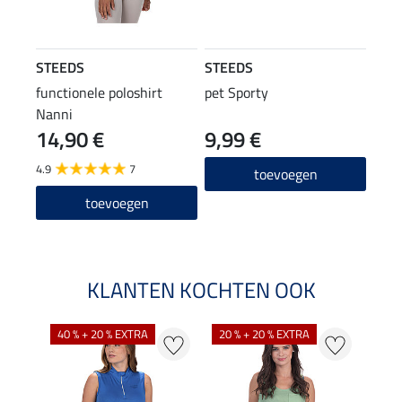
STEEDS
STEEDS
functionele poloshirt
pet Sporty
Nanni
14,90 €
9,99 €
4.9
7
toevoegen
toevoegen
KLANTEN KOCHTEN OOK
40 % + 20 % EXTRA
20 % + 20 % EXTRA
20 %