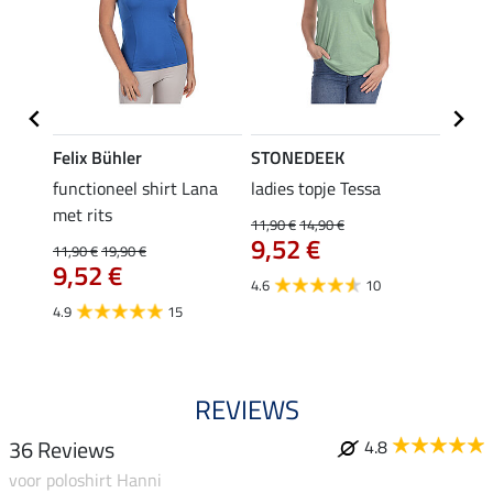
Felix Bühler
STONEDEEK
Felix
functioneel shirt Lana
ladies topje Tessa
zip-fu
met rits
Fleur
11,90 €
14,90 €
9,52 €
11,90 €
19,90 €
15,90 
9,52 €
12,
4.6
10
4.9
15
4.9
REVIEWS
36 Reviews
4.8
voor poloshirt Hanni