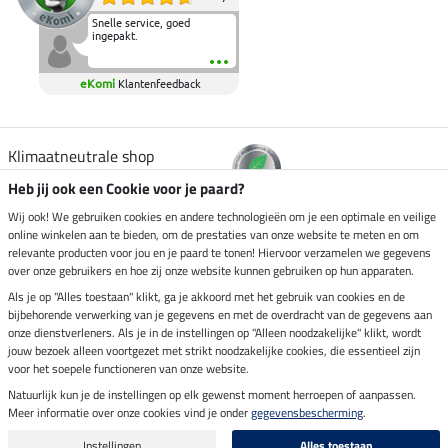
Snelle service, goed
ingepakt.
eKomi
Klantenfeedback
Klimaatneutrale shop
Heb jij ook een Cookie voor je paard?
Verzending per
Wij ook! We gebruiken cookies en andere technologieën om je een optimale en veilige
online winkelen aan te bieden, om de prestaties van onze website te meten en om
relevante producten voor jou en je paard te tonen! Hiervoor verzamelen we gegevens
over onze gebruikers en hoe zij onze website kunnen gebruiken op hun apparaten.
Veilig betalen met
Als je op "Alles toestaan" klikt, ga je akkoord met het gebruik van cookies en de
bijbehorende verwerking van je gegevens en met de overdracht van de gegevens aan
onze dienstverleners. Als je in de instellingen op "Alleen noodzakelijke" klikt, wordt
jouw bezoek alleen voortgezet met strikt noodzakelijke cookies, die essentieel zijn
Impressum
voor het soepele functioneren van onze website.
Natuurlijk kun je de instellingen op elk gewenst moment herroepen of aanpassen.
Meer informatie over onze cookies vind je onder
gegevensbescherming
.
Laatste update op 07.08.2026 om 07:03 uur
Alle prijzen in euro's, incl. BTW, excl. verzendkosten.
Instellingen
Alles toestaan