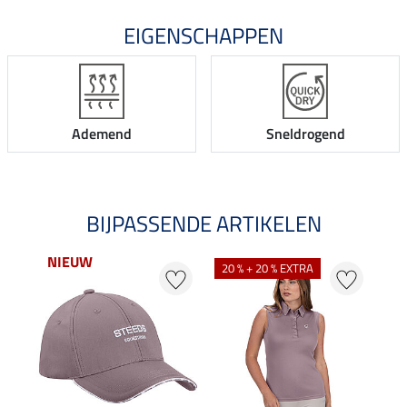
EIGENSCHAPPEN
Ademend
Sneldrogend
BIJPASSENDE ARTIKELEN
NIEUW
NI
20 % + 20 % EXTRA