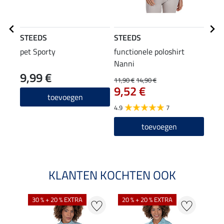
STEEDS
STEEDS
STE
pet Sporty
functionele poloshirt
flee
Nanni
cap
9,99 €
22
11,90 €
14,90 €
9,52 €
4.8
toevoegen
4.9
7
toevoegen
KLANTEN KOCHTEN OOK
30 % + 20 % EXTRA
20 % + 20 % EXTRA
20 %