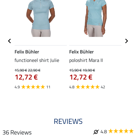
Felix Bühler
Felix Bühler
STON
Jule
functioneel shirt Julie
poloshirt Mara II
ladies
uchon
15,90 €
22,90 €
15,90 €
19,90 €
11,90 
12,72 €
12,72 €
9,5
4.9
11
4.8
42
4.6
REVIEWS
36 Reviews
4.8