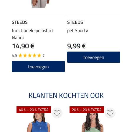
STEEDS
STEEDS
functionele poloshirt
pet Sporty
Nanni
14,90 €
9,99 €
4.9
7
toevoegen
toevoegen
KLANTEN KOCHTEN OOK
40 % + 20 % EXTRA
20 % + 20 % EXTRA
20 %