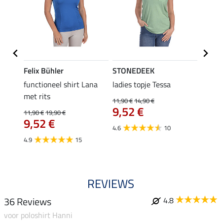
Felix Bühler
STONEDEEK
Felix
functioneel shirt Lana
ladies topje Tessa
zip-fu
met rits
Fleur
11,90 €
14,90 €
9,52 €
11,90 €
19,90 €
15,90 
9,52 €
12,
4.6
10
4.9
15
4.9
REVIEWS
36 Reviews
4.8
voor poloshirt Hanni