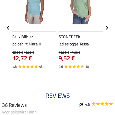
Felix Bühler
STONEDEEK
Felix
poloshirt Mara II
ladies topje Tessa
funct
wedstr
15,90 €
19,90 €
11,90 €
14,90 €
12,72 €
9,52 €
24,90 
€
van
4.8
43
4.6
10
4.4
REVIEWS
36 Reviews
4.8
voor poloshirt Hanni