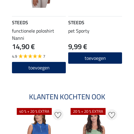
STEEDS
STEEDS
functionele poloshirt
pet Sporty
Nanni
14,90 €
9,99 €
4.9
7
toevoegen
toevoegen
KLANTEN KOCHTEN OOK
40 % + 20 % EXTRA
20 % + 20 % EXTRA
20 %