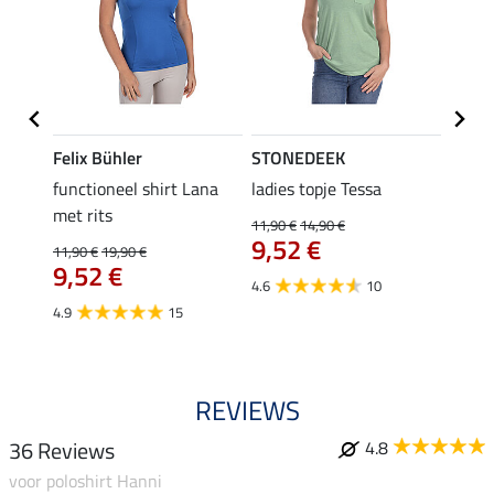
Felix Bühler
STONEDEEK
Felix
functioneel shirt Lana
ladies topje Tessa
zip-fu
met rits
Fleur
11,90 €
14,90 €
9,52 €
11,90 €
19,90 €
15,90 
€
9,52 €
12,
4.6
10
4.9
15
4.9
REVIEWS
36 Reviews
4.8
voor poloshirt Hanni