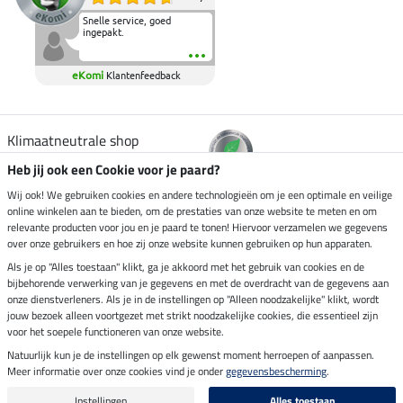
Snelle service, goed
ingepakt.
eKomi
Klantenfeedback
Klimaatneutrale shop
Heb jij ook een Cookie voor je paard?
Verzending per
Wij ook! We gebruiken cookies en andere technologieën om je een optimale en veilige
online winkelen aan te bieden, om de prestaties van onze website te meten en om
relevante producten voor jou en je paard te tonen! Hiervoor verzamelen we gegevens
over onze gebruikers en hoe zij onze website kunnen gebruiken op hun apparaten.
Veilig betalen met
Als je op "Alles toestaan" klikt, ga je akkoord met het gebruik van cookies en de
bijbehorende verwerking van je gegevens en met de overdracht van de gegevens aan
onze dienstverleners. Als je in de instellingen op "Alleen noodzakelijke" klikt, wordt
jouw bezoek alleen voortgezet met strikt noodzakelijke cookies, die essentieel zijn
Impressum
voor het soepele functioneren van onze website.
Natuurlijk kun je de instellingen op elk gewenst moment herroepen of aanpassen.
Meer informatie over onze cookies vind je onder
gegevensbescherming
.
Laatste update op 06.08.2026 om 14:39 uur
Alle prijzen in euro's, incl. BTW, excl. verzendkosten.
Instellingen
Alles toestaan