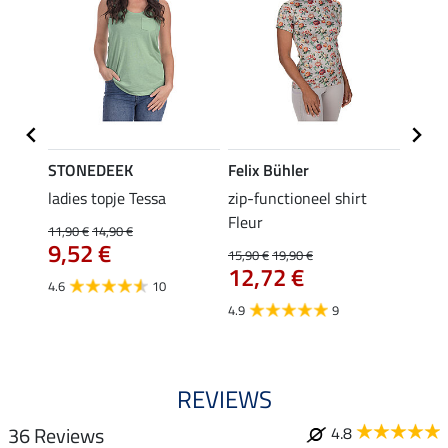
STONEDEEK
Felix Bühler
Felix
 Nela
ladies topje Tessa
zip-functioneel shirt
funct
Fleur
wedstr
11,90 €
14,90 €
9,52 €
15,90 €
19,90 €
24,90 
12,72 €
van
4.6
10
4.9
9
4.4
REVIEWS
36 Reviews
4.8