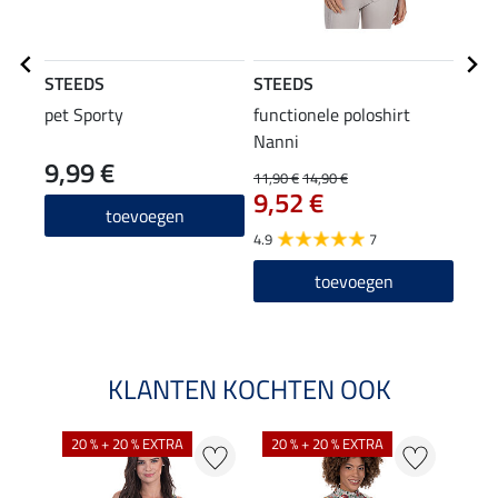
STEEDS
STEEDS
STE
pet Sporty
functionele poloshirt
flee
Nanni
cap
9,99 €
22
11,90 €
14,90 €
9,52 €
4.8
toevoegen
4.9
7
toevoegen
KLANTEN KOCHTEN OOK
20 % + 20 % EXTRA
20 % + 20 % EXTRA
40 %