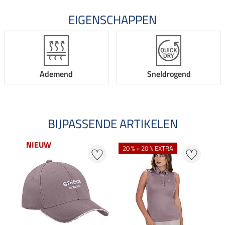
EIGENSCHAPPEN
Ademend
Sneldrogend
BIJPASSENDE ARTIKELEN
NIEUW
NI
20 % + 20 % EXTRA