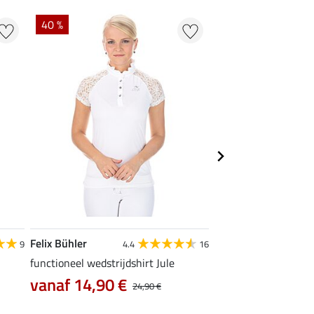
40 %
22 %
Felix Bühler
STEEDS
9
4.4
16
functioneel wedstrijdshirt Jule
functionele zipshirt 
vanaf 14,90 €
vanaf 17,90 €
24,90 €