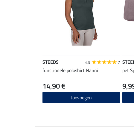
STEEDS
STEE
4.9
7
functionele poloshirt Nanni
pet S
14,90 €
9,9
toevoegen