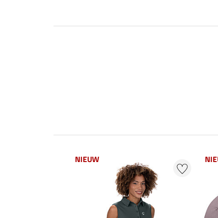
NIEUW
NI