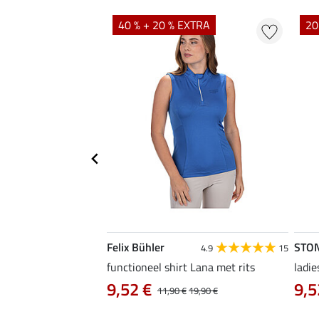
40 % + 20 % EXTRA
20
Felix Bühler
STO
4.8
4
4.9
15
irt Eliana
functioneel shirt Lana met rits
ladie
0 €
9,52 €
9,5
22,90 €
11,90 €
19,90 €