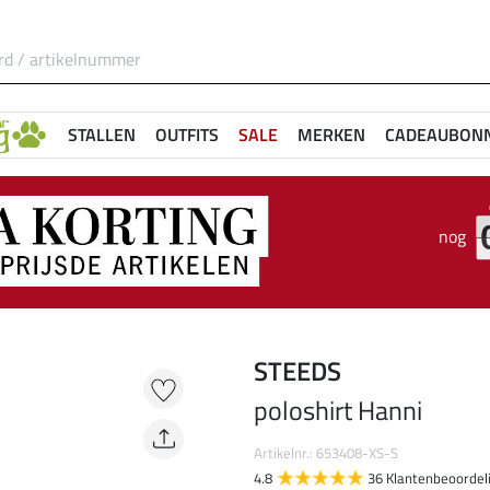
STALLEN
OUTFITS
SALE
MERKEN
CADEAUBON
nog
STEEDS
poloshirt Hanni
Artikelnr.: 653408-XS-S
4.8
36 Klantenbeoordel