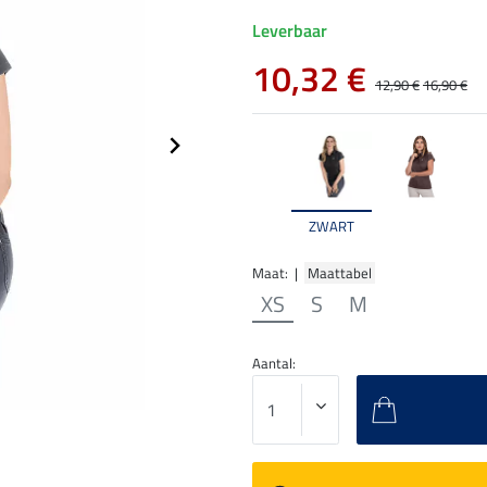
Leverbaar
10,32 €
12,90 €
16,90 €
ZWART
Maat: |
Maattabel
XS
S
M
Aantal: