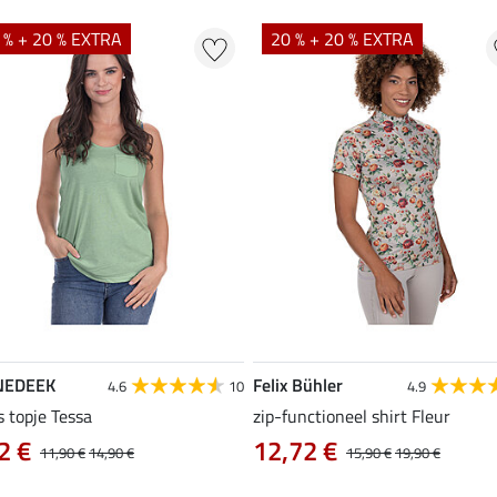
 % + 20 % EXTRA
20 % + 20 % EXTRA
NEDEEK
Felix Bühler
4.6
10
4.9
s topje Tessa
zip-functioneel shirt Fleur
2 €
12,72 €
11,90 €
14,90 €
15,90 €
19,90 €