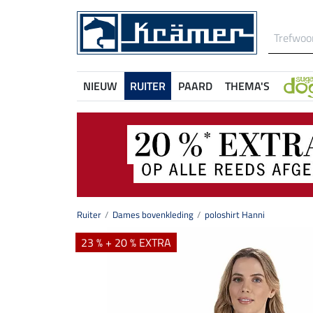
NIEUW
RUITER
PAARD
THEMA'S
Ruiter
Dames bovenkleding
poloshirt Hanni
23 % + 20 % EXTRA