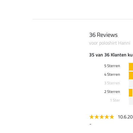
36 Reviews
voor poloshirt Hanni
35 van 36 Klanten ku
5 Sterren
4 Sterren
3 Sterren
2 Sterren
1 Ster
10.6.2
-