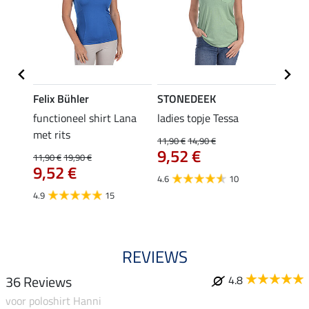
Felix Bühler
STONEDEEK
Felix
functioneel shirt Lana
ladies topje Tessa
zip-fu
met rits
Fleur
11,90 €
14,90 €
9,52 €
11,90 €
19,90 €
15,90 
9,52 €
12,
4.6
10
4.9
15
4.9
REVIEWS
36 Reviews
4.8
voor poloshirt Hanni