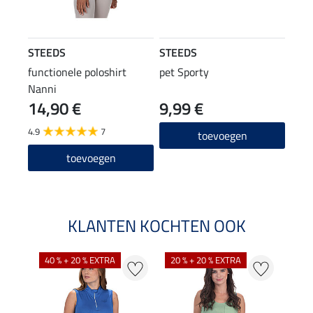
STEEDS
STEEDS
functionele poloshirt
pet Sporty
Nanni
14,90 €
9,99 €
4.9
7
toevoegen
toevoegen
KLANTEN KOCHTEN OOK
40 % + 20 % EXTRA
20 % + 20 % EXTRA
20 %