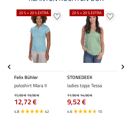
20 % + 20 % EXTRA
20 % + 20 % EXTRA
40 %
Felix Bühler
STONEDEEK
Felix
poloshirt Mara II
ladies topje Tessa
funct
wedstr
15,90 €
19,90 €
11,90 €
14,90 €
12,72 €
9,52 €
24,90 
€
van
4.8
42
4.6
10
4.4