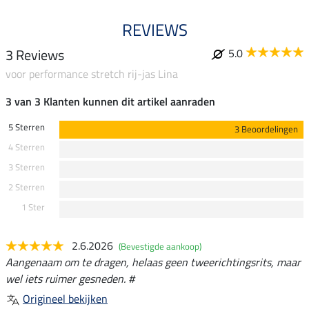
REVIEWS
3 Reviews
5.0
voor performance stretch rij-jas Lina
3 van 3 Klanten kunnen dit artikel aanraden
5 Sterren
3 Beoordelingen
4 Sterren
3 Sterren
2 Sterren
1 Ster
2.6.2026
(Bevestigde aankoop)
Aangenaam om te dragen, helaas geen tweerichtingsrits, maar
wel iets ruimer gesneden. #
Origineel bekijken