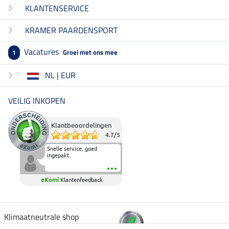
KLANTENSERVICE
KRAMER PAARDENSPORT
Vacatures
Groei met ons mee
1
NL | EUR
VEILIG INKOPEN
Klantbeoordelingen
4.7
/
5
Snelle service, goed
ingepakt.
eKomi
Klantenfeedback
Klimaatneutrale shop