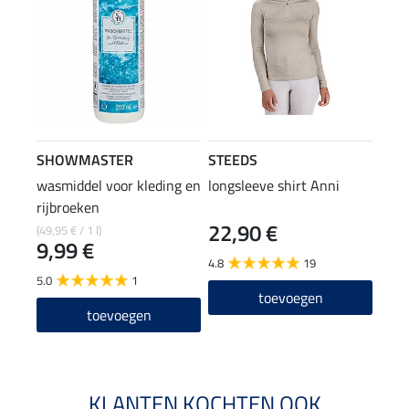
SHOWMASTER
STEEDS
wasmiddel voor kleding en
longsleeve shirt Anni
rijbroeken
22,90 €
(49,95 € / 1 l)
9,99 €
4.8
19
5.0
1
toevoegen
toevoegen
KLANTEN KOCHTEN OOK