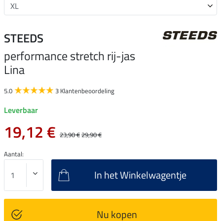
STEEDS
performance stretch rij-jas
Lina
5.0
3 Klantenbeoordeling
Leverbaar
19,12 €
23,90 €
29,90 €
Aantal:
In het Winkelwagentje
Nu kopen