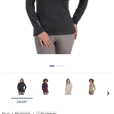
ZWART
Maat: |
Maattabel
|
Raadgever