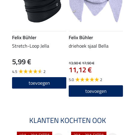
Felix Bühler
Felix Bühler
Stretch-Loop Jella
driehoek sjaal Bella
5,99 €
13,90 €
17,90 €
11,12 €
4.5
2
5.0
2
toevoegen
toevoegen
KLANTEN KOCHTEN OOK