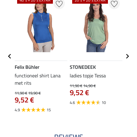
40 % + 20 % EXTRA
20 % + 20 % EXTRA
20 %
Felix Bühler
STONEDEEK
Felix
functioneel shirt Lana
ladies topje Tessa
zip-fu
met rits
Fleur
11,90 €
14,90 €
9,52 €
11,90 €
19,90 €
15,90 
€
9,52 €
12,
4.6
10
4.9
15
4.9