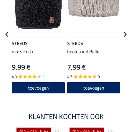
STEEDS
STEEDS
STE
muts Edda
hoofdband Belle
rij-j
cap
9,99 €
7,99 €
59
4.0
1
4.7
3
4.6
toevoegen
toevoegen
KLANTEN KOCHTEN OOK
20 % + 20 % EXTRA
20 % + 20 % EXTRA
40 %