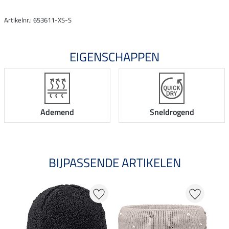
Artikelnr.: 653611-XS-S
EIGENSCHAPPEN
Ademend
Sneldrogend
BIJPASSENDE ARTIKELEN
NI