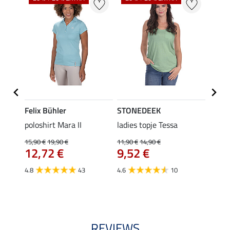
Felix Bühler
STONEDEEK
Felix
poloshirt Mara II
ladies topje Tessa
funct
wedstr
15,90 €
19,90 €
11,90 €
14,90 €
12,72 €
9,52 €
24,90 
€
van
4.8
43
4.6
10
4.4
REVIEWS