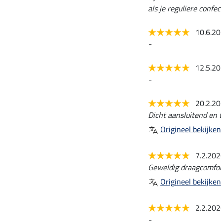
als je reguliere confe
10.6.2
-
12.5.2
-
20.2.2
Dicht aansluitend en t
Origineel bekijken
7.2.20
Geweldig draagcomfor
Origineel bekijken
2.2.20
-