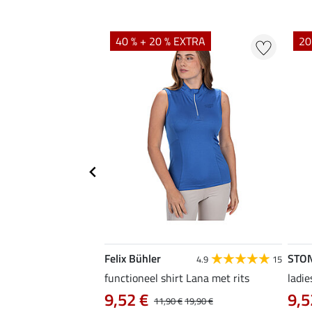
40 % + 20 % EXTRA
20
Felix Bühler
STO
4.8
4
4.9
15
irt Eliana
functioneel shirt Lana met rits
ladie
0 €
9,52 €
9,5
22,90 €
11,90 €
19,90 €