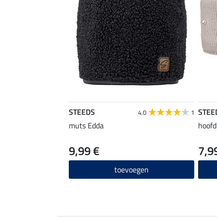
STEEDS
STEE
4.0
1
muts Edda
hoofd
9,99 €
7,9
toevoegen