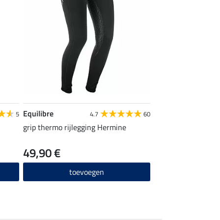
Equilibre
5
4.7
60
grip thermo rijlegging Hermine
49,90 €
toevoegen