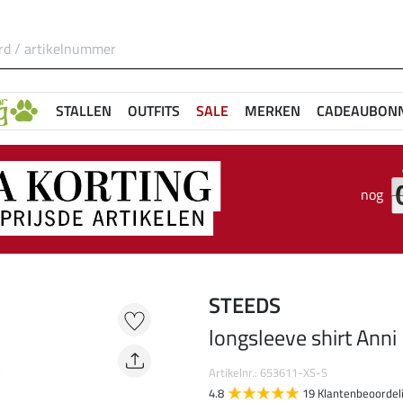
STALLEN
OUTFITS
SALE
MERKEN
CADEAUBON
nog
STEEDS
longsleeve shirt Anni
Artikelnr.: 653611-XS-S
4.8
19 Klantenbeoordel