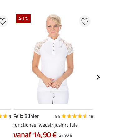
40 %
22 %
Felix Bühler
STEEDS
9
4.4
16
functioneel wedstrijdshirt Jule
functionele zipshirt 
vanaf 14,90 €
vanaf 17,90 €
24,90 €