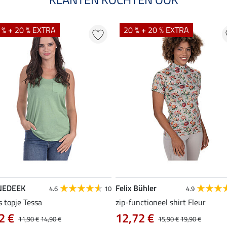
 % + 20 % EXTRA
20 % + 20 % EXTRA
NEDEEK
Felix Bühler
4.6
10
4.9
s topje Tessa
zip-functioneel shirt Fleur
2 €
12,72 €
11,90 €
14,90 €
15,90 €
19,90 €