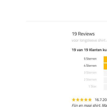
19 Reviews
voor longsleeve shirt
19 van 19 Klanten ku
5 Sterren
4 Sterren
3 Sterren
2 Sterren
1 Ster
16.7.2
Fijn en mooi shirt. Ma