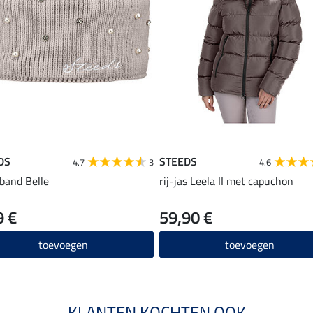
DS
STEEDS
4.7
3
4.6
band Belle
rij-jas Leela II met capuchon
9 €
59,90 €
toevoegen
toevoegen
KLANTEN KOCHTEN OOK