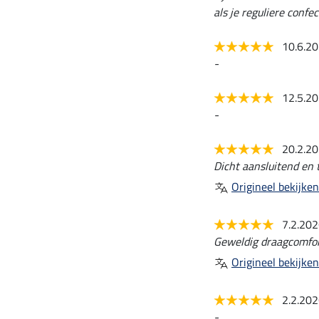
als je reguliere confe
10.6.2
-
12.5.2
-
20.2.2
Dicht aansluitend en t
Origineel bekijken
7.2.20
Geweldig draagcomfor
Origineel bekijken
2.2.20
-