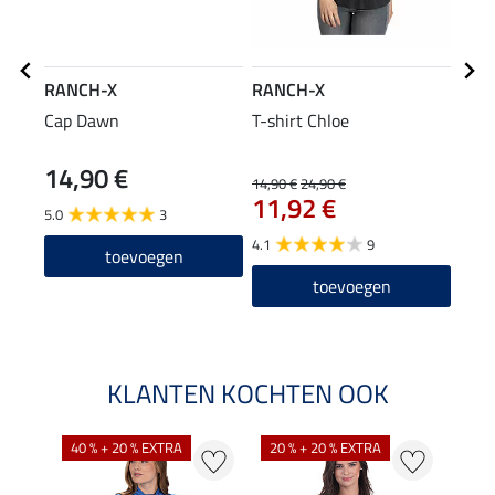
RANCH-X
RANCH-X
RAN
Cap Dawn
T-shirt Chloe
omk
Hadl
14,90 €
64
14,90 €
24,90 €
11,92 €
5.0
3
4.1
9
toevoegen
toevoegen
KLANTEN KOCHTEN OOK
40 % + 20 % EXTRA
20 % + 20 % EXTRA
20 %