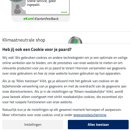
Snelle service, goed
ingepakt.
eKomi
Klantenfeedback
Klimaatneutrale shop
Heb jij ook een Cookie voor je paard?
Verzending per
Wij ook! We gebruiken cookies en andere technologieën om je een optimale en veilige
online winkelen aan te bieden, om de prestaties van onze website te meten en om
relevante producten voor jou en je paard te tonen! Hiervoor verzamelen we gegevens
over onze gebruikers en hoe zij onze website kunnen gebruiken op hun apparaten.
Veilig betalen met
Als je op "Alles toestaan" klikt, ga je akkoord met het gebruik van cookies en de
bijbehorende verwerking van je gegevens en met de overdracht van de gegevens aan
onze dienstverleners. Als je in de instellingen op "Alleen noodzakelijke" klikt, wordt
jouw bezoek alleen voortgezet met strikt noodzakelijke cookies, die essentieel zijn
Impressum
voor het soepele functioneren van onze website.
Natuurlijk kun je de instellingen op elk gewenst moment herroepen of aanpassen.
Meer informatie over onze cookies vind je onder
gegevensbescherming
.
Laatste update op 09.08.2026 om 07:13 uur
Alle prijzen in euro's, incl. BTW, excl. verzendkosten.
Instellingen
Alles toestaan