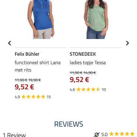
Felix Bühler
STONEDEEK
Felix
functioneel shirt Lana
ladies topje Tessa
zip-fu
met rits
Fleur
11,90 €
14,90 €
9,52 €
11,90 €
19,90 €
15,90 
9,52 €
12,
4.6
10
4.9
15
4.9
REVIEWS
1 Review
5.0