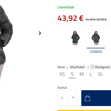
Leverbaar
43,92 €
54,90 €
69,90 €
CARBON
Maat: |
Maattabel
|
Raadgever
XS
S
M
L
XL
Aantal: