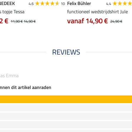
NEDEEK
Felix Bühler
4.6
10
4.4
s topje Tessa
functioneel wedstrijdshirt Jule
2 €
vanaf 14,90 €
11,90 €
14,90 €
24,90 €
REVIEWS
-jas Emma
nnen dit artikel aanraden