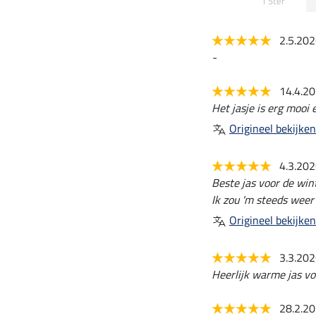
1 Ster
2.5.20
-
14.4.2
Het jasje is erg mooi
Origineel bekijken
4.3.20
Beste jas voor de wint
Ik zou 'm steeds weer
Origineel bekijken
3.3.20
Heerlijk warme jas voo
28.2.2