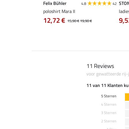
Felix Bühler
STO
4.8
4
4.8
42
irt Eliana
poloshirt Mara II
ladie
0 €
12,72 €
9,5
22,90 €
15,90 €
19,90 €
11 Reviews
voor gewatteerde rij
11 van 11 Klanten ku
5 Sterren
4 Sterren
3 Sterren
2 Sterren