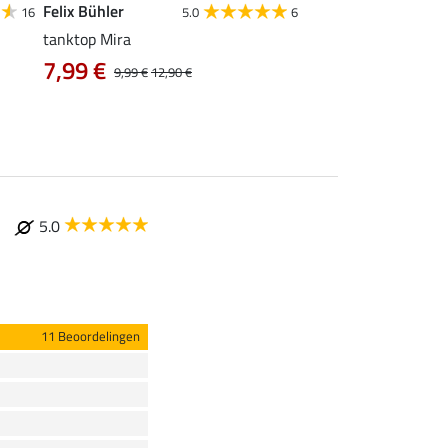
Felix Bühler
STEEDS
16
5.0
6
tanktop Mira
functionele zipshirt 
7,99 €
vanaf 17,90 €
9,99 €
12,90 €
5.0
11 Beoordelingen