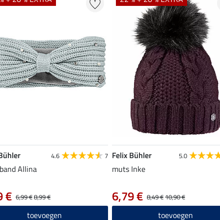
 Bühler
Felix Bühler
4.6
7
5.0
band Allina
muts Inke
9 €
6,79 €
6,99 €
8,99 €
8,49 €
10,90 €
toevoegen
toevoegen