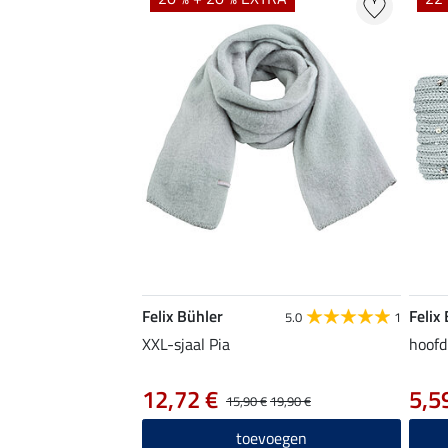
Felix Bühler
Felix
5.0
1
XXL-sjaal Pia
hoofd
12,72 €
5,5
15,90 €
19,90 €
toevoegen