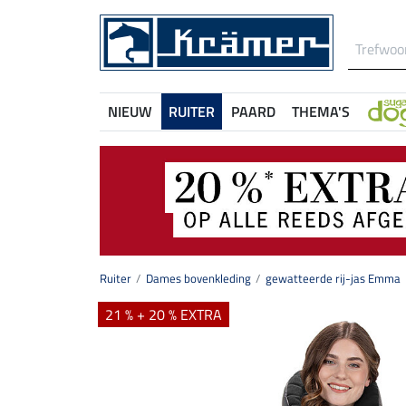
NIEUW
RUITER
PAARD
THEMA'S
Ruiter
Dames bovenkleding
gewatteerde rij-jas Emma
21 % + 20 % EXTRA