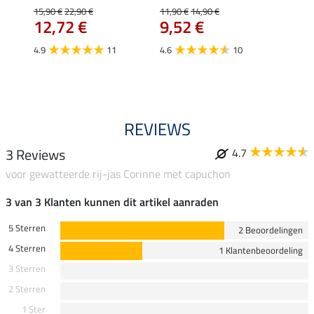
15,90 €
22,90 €
11,90 €
14,90 €
15,90 
12,72 €
9,52 €
12,
4.9
11
4.6
10
5.0
REVIEWS
3 Reviews
4.7
voor gewatteerde rij-jas Corinne met capuchon
3 van 3 Klanten kunnen dit artikel aanraden
5 Sterren
2 Beoordelingen
4 Sterren
1 Klantenbeoordeling
3 Sterren
2 Sterren
1 Ster