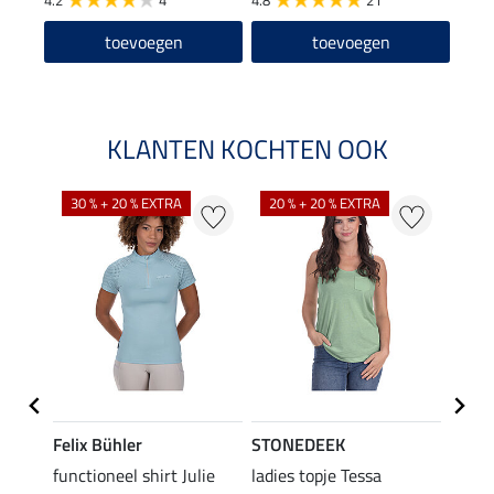
4.2
4
4.8
21
toevoegen
toevoegen
KLANTEN KOCHTEN OOK
30 % + 20 % EXTRA
20 % + 20 % EXTRA
20 %
Felix Bühler
STONEDEEK
Felix
rt
functioneel shirt Julie
ladies topje Tessa
polosh