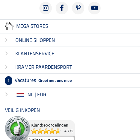
MEGA STORES
ONLINE SHOPPEN
KLANTENSERVICE
KRAMER PAARDENSPORT
Vacatures
Groei met ons mee
1
NL | EUR
VEILIG INKOPEN
Klantbeoordelingen
4.7
/
5
Snelle service, goed