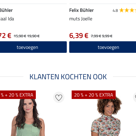
 Bühler
Felix Bühler
4.8
jaal Ida
muts Joelle
72 €
6,39 €
15,90 €
19,90 €
7,99 €
9,99 €
toevoegen
toevoegen
KLANTEN KOCHTEN OOK
 % + 20 % EXTRA
20 % + 20 % EXTRA