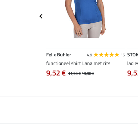
Felix Bühler
STO
4.8
4
4.9
15
irt Eliana
functioneel shirt Lana met rits
ladie
0 €
9,52 €
9,5
22,90 €
11,90 €
19,90 €