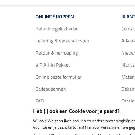
ONLINE SHOPPEN
KLANT
Betaalmogelijkheden
Conta
Levering & verzendkosten
Advies
Retour & herroeping
Nieuws
VIP All-In Pakket
Klante
Online bestelformulier
Maten
Cadeaubonnen
Deken
FAQ
Catalo
Heb jij ook een Cookie voor je paard?
Wij ook! We gebruiken cookies en andere technologieën om
Klimaatneutrale shop
Verzend
voor jou en je paard te tonen! Hiervoor verzamelen we ge