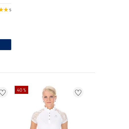
5
40 %
22 %