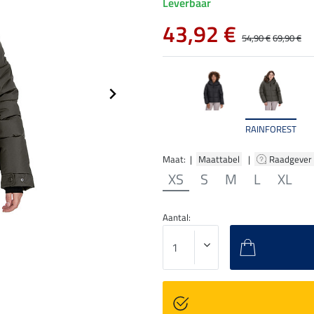
Leverbaar
43,92 €
54,90 €
69,90 €
RAINFOREST
Maat: |
Maattabel
|
Raadgever
XS
S
M
L
XL
Aantal: