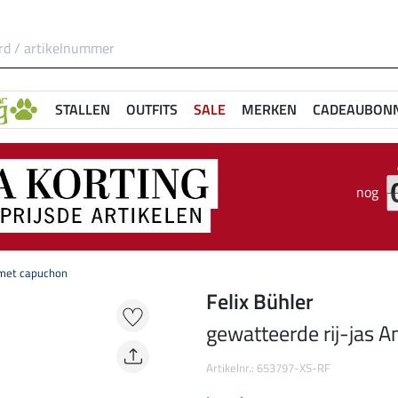
STALLEN
OUTFITS
SALE
MERKEN
CADEAUBON
nog
 met capuchon
Felix Bühler
gewatteerde rij-jas 
Artikelnr.: 653797-XS-RF