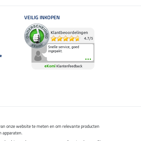
VEILIG INKOPEN
Klantbeoordelingen
4.7
/
5
Snelle service, goed
ingepakt.
e
eKomi
Klantenfeedback
s van onze website te meten en om relevante producten
n apparaten.