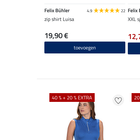
Felix Bühler
Felix
4.9
22
zip shirt Luisa
XXL s
19,90 €
12,
toevoegen
40 % + 20 % EXTRA
20