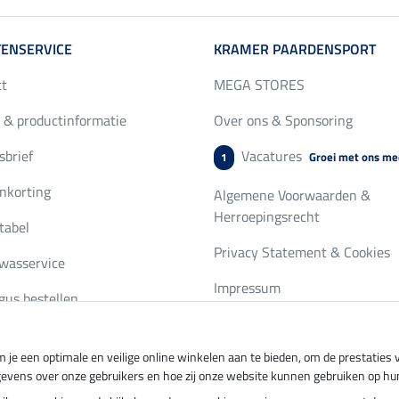
ENSERVICE
KRAMER PAARDENSPORT
ct
MEGA STORES
 & productinformatie
Over ons & Sponsoring
brief
Vacatures
Groei met ons me
1
nkorting
Algemene Voorwaarden &
Herroepingsrecht
tabel
Privacy Statement & Cookies
wasservice
Impressum
gus bestellen
 je een optimale en veilige online winkelen aan te bieden, om de prestatie
ing per
Veilig betalen met
gevens over onze gebruikers en hoe zij onze website kunnen gebruiken op hu