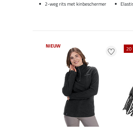
2-weg rits met kinbeschermer
Elast
NIEUW
20 