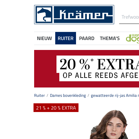
NIEUW
RUITER
PAARD
THEMA'S
Ruiter
Dames bovenkleding
gewatteerde rij-jas Amilia
21 % + 20 % EXTRA