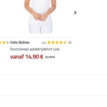
Felix Bühler
STEEDS
9
4.4
16
functioneel wedstrijdshirt Jule
functionele zipshirt 
vanaf 14,90 €
vanaf 17,90 €
24,90 €