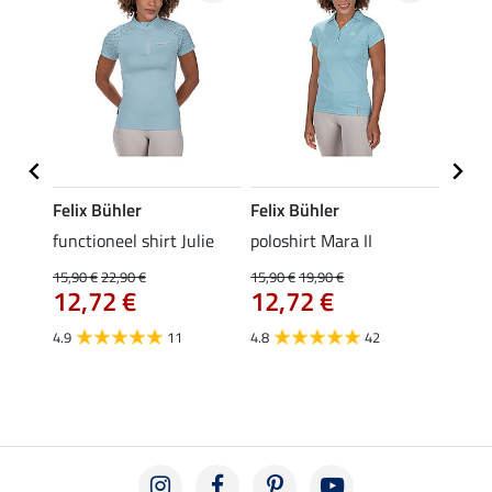
Felix Bühler
Felix Bühler
STON
Jule
functioneel shirt Julie
poloshirt Mara II
ladies
uchon
15,90 €
22,90 €
15,90 €
19,90 €
11,90 
12,72 €
12,72 €
9,5
4.9
11
4.8
42
4.6