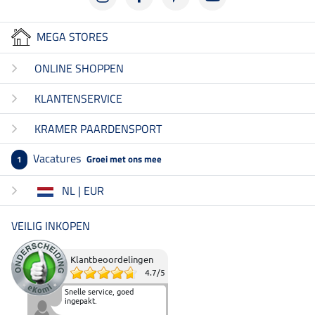
MEGA STORES
ONLINE SHOPPEN
KLANTENSERVICE
KRAMER PAARDENSPORT
Vacatures
Groei met ons mee
1
NL | EUR
VEILIG INKOPEN
Klantbeoordelingen
4.7
/
5
Snelle service, goed
ingepakt.