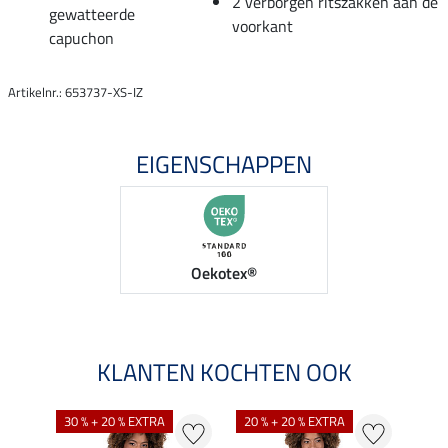
2 verborgen ritszakken aan de
gewatteerde
voorkant
capuchon
Artikelnr.: 653737-XS-IZ
EIGENSCHAPPEN
Oekotex®
KLANTEN KOCHTEN OOK
30 % + 20 % EXTRA
20 % + 20 % EXTRA
20 %