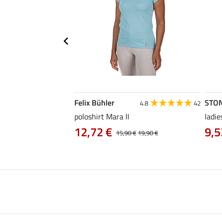
Felix Bühler
STO
4.8
4
4.8
42
irt Eliana
poloshirt Mara II
ladie
0 €
12,72 €
9,5
22,90 €
15,90 €
19,90 €