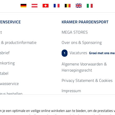
ENSERVICE
KRAMER PAARDENSPORT
ct
MEGA STORES
 & productinformatie
Over ons & Sponsoring
brief
Vacatures
Groei met ons me
1
nkorting
Algemene Voorwaarden &
Herroepingsrecht
tabel
Privacy Statement & Cookies
wasservice
Impressum
gus bestellen
 je een optimale en veilige online winkelen aan te bieden, om de prestatie
ing per
Veilig betalen met