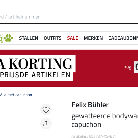
STALLEN
OUTFITS
SALE
MERKEN
CADEAUBON
nog
Mila met capuchon
Felix Bühler
gewatteerde bodywa
capuchon
Artikelnr.: 653737-XS-BV