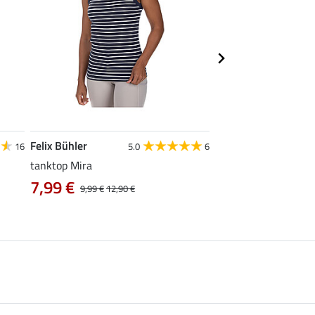
Felix Bühler
STEEDS
16
5.0
6
tanktop Mira
functionele zipshirt 
7,99 €
vanaf 17,90 €
9,99 €
12,90 €