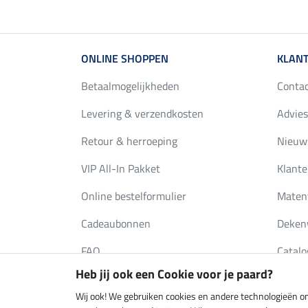
ONLINE SHOPPEN
KLANT
Betaalmogelijkheden
Conta
Levering & verzendkosten
Advies
Retour & herroeping
Nieuws
VIP All-In Pakket
Klante
Online bestelformulier
Maten
Cadeaubonnen
Deken
FAQ
Catalo
Heb jij ook een Cookie voor je paard?
Wij ook! We gebruiken cookies en andere technologieën om
Klimaatneutrale shop
Verzend