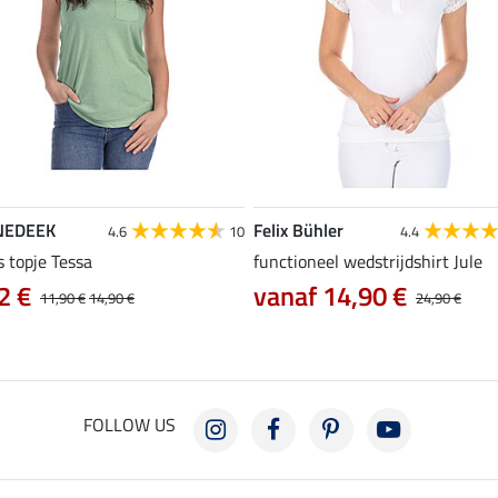
NEDEEK
Felix Bühler
4.6
10
4.4
s topje Tessa
functioneel wedstrijdshirt Jule
2 €
vanaf 14,90 €
11,90 €
14,90 €
24,90 €
FOLLOW US