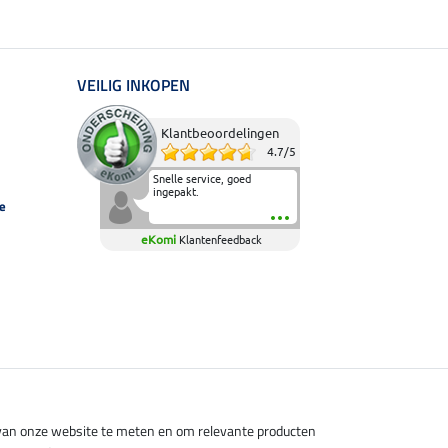
VEILIG INKOPEN
Klantbeoordelingen
4.7
/
5
Snelle service, goed
ingepakt.
e
eKomi
Klantenfeedback
s van onze website te meten en om relevante producten