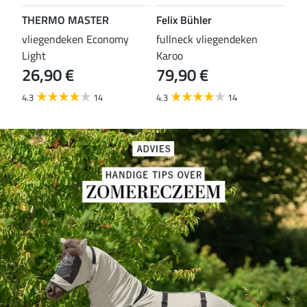
THERMO MASTER
Felix Bühler
TH
vliegendeken Economy
fullneck vliegendeken
vli
Light
Karoo
Wal
26,90 €
79,90 €
29
4.3
14
4.3
14
4.6