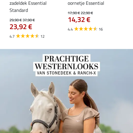
zadeldek Essential
oornetje Essential
Hoo
84
Standard
17,90 €
22,90 €
14,32 €
29,90 €
37,90 €
23,92 €
4.4
16
4.7
12