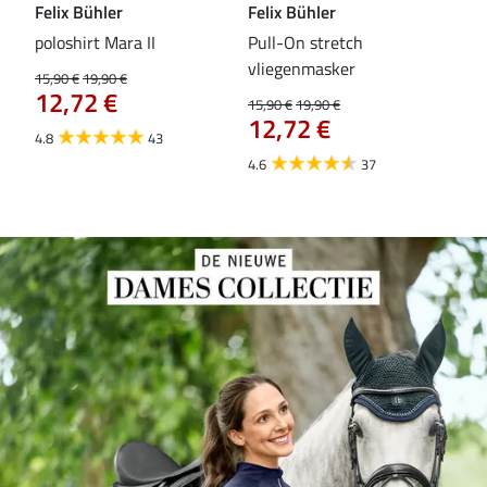
Felix Bühler
Felix Bühler
Fel
poloshirt Mara II
Pull-On stretch
fun
vliegenmasker
15,90 €
19,90 €
15,9
12,72 €
12
15,90 €
19,90 €
12,72 €
4.8
43
4.9
4.6
37