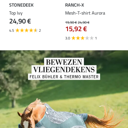
STONEDEEK
RANCH-X
ST
Top Ivy
Mesh-T-shirt Aurora
T-s
24,90 €
19,90 €
24,90 €
14,9
15,92 €
11
4.5
2
3.0
1
5.0