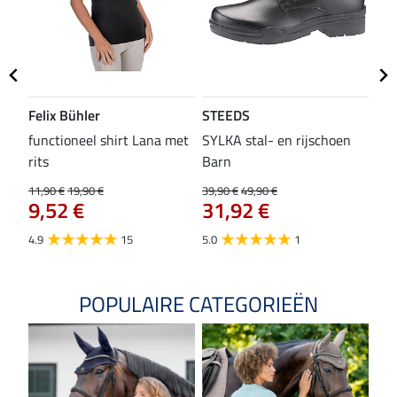
Felix Bühler
STEEDS
SH
functioneel shirt Lana met
SYLKA stal- en rijschoen
zad
rits
Barn
29,9
23
11,90 €
19,90 €
39,90 €
49,90 €
9,52 €
31,92 €
4.8
4.9
15
5.0
1
POPULAIRE CATEGORIEËN