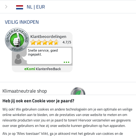
NL | EUR
VEILIG INKOPEN
Klantbeoordelingen
4.7
/
5
Snelle service, goed
ingepakt.
eKomi
Klantenfeedback
Klimaatneutrale shop
Heb jij ook een Cookie voor je paard?
Verzending per
Wij ook! We gebruiken cookies en andere technologieën om je een optimale en veilige
online winkelen aan te bieden, om de prestaties van onze website te meten en om
relevante producten voor jou en je paard te tonen! Hiervoor verzamelen we gegevens
over onze gebruikers en hoe zij onze website kunnen gebruiken op hun apparaten.
Veilig betalen met
Als je op "Alles toestaan" klikt, ga je akkoord met het gebruik van cookies en de