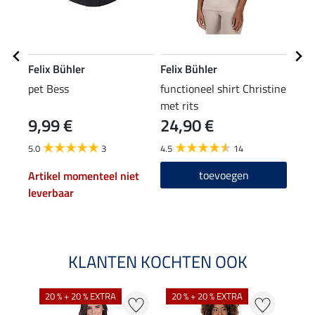
Felix Bühler
Felix Bühler
Feli
pet Bess
functioneel shirt Christine
perf
met rits
Jenn
9,99 €
24,90 €
34
5.0
3
4.5
14
4.5
toevoegen
Artikel momenteel niet
leverbaar
KLANTEN KOCHTEN OOK
20 % + 20 % EXTRA
20 % + 20 % EXTRA
20 %