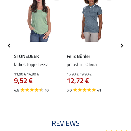
STONEDEEK
Felix Bühler
Felix
ladies topje Tessa
poloshirt Olivia
zip-fu
Fleur
11,90 €
14,90 €
15,90 €
19,90 €
9,52 €
12,72 €
15,90 
12,
4.6
10
5.0
41
4.9
REVIEWS