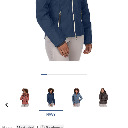
NAVY
Maat: |
Maattabel
|
Raadgever