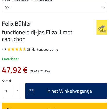
Felix Bühler
functionele rij-jas Eliza II met
capuchon
4.7
33 Klantenbeoordeling
Leverbaar
47,92 €
59,90 €
74,90 €
Aantal:
In het Winkelwagentje