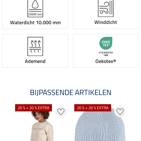
Winddicht
Waterdicht 10.000 mm
Ademend
Oekotex®
BIJPASSENDE ARTIKELEN
NI
20 % + 20 % EXTRA
20 % + 20 % EXTRA