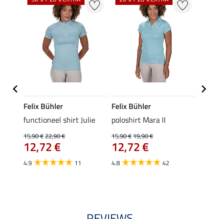
Felix Bühler
Felix Bühler
STON
Jule
functioneel shirt Julie
poloshirt Mara II
ladies
uchon
15,90 €
22,90 €
15,90 €
19,90 €
11,90 
12,72 €
12,72 €
9,5
4.9
11
4.8
42
4.6
REVIEWS