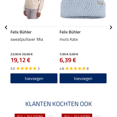
Felix Bühler
Felix Bühler
Feli
sweatpullover Mia
muts Kate
hoof
8,9
23,90 €
29,90 €
7,99 €
9,99 €
19,12 €
6,39 €
4.6
5.0
3
4.8
8
toevoegen
toevoegen
KLANTEN KOCHTEN OOK
30 % + 20 % EXTRA
20 % + 20 % EXTRA
20 %