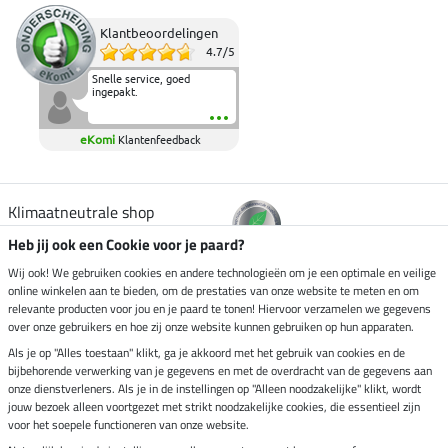
Klantbeoordelingen
4.7
/
5
Snelle service, goed
ingepakt.
eKomi
Klantenfeedback
Klimaatneutrale shop
Heb jij ook een Cookie voor je paard?
Verzending per
Wij ook! We gebruiken cookies en andere technologieën om je een optimale en veilige
online winkelen aan te bieden, om de prestaties van onze website te meten en om
relevante producten voor jou en je paard te tonen! Hiervoor verzamelen we gegevens
over onze gebruikers en hoe zij onze website kunnen gebruiken op hun apparaten.
Veilig betalen met
Als je op "Alles toestaan" klikt, ga je akkoord met het gebruik van cookies en de
bijbehorende verwerking van je gegevens en met de overdracht van de gegevens aan
onze dienstverleners. Als je in de instellingen op "Alleen noodzakelijke" klikt, wordt
jouw bezoek alleen voortgezet met strikt noodzakelijke cookies, die essentieel zijn
voor het soepele functioneren van onze website.
Impressum