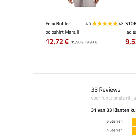
Felix Bühler
STO
4.8
4
4.8
42
irt Eliana
poloshirt Mara II
ladie
0 €
12,72 €
9,5
22,90 €
15,90 €
19,90 €
33 Reviews
voor functionele rij-j
31 van 33 Klanten ku
5 Sterren
4 Sterren