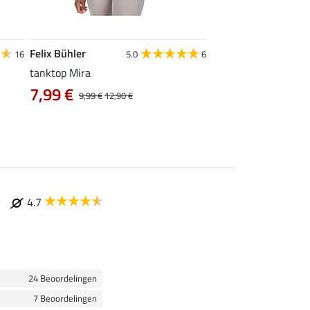
Felix Bühler
STEEDS
16
5.0
6
tanktop Mira
functionele zipshirt 
7,99 €
vanaf 17,90 €
9,99 €
12,90 €
4.7
24 Beoordelingen
7 Beoordelingen