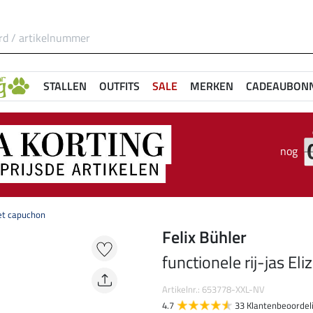
STALLEN
OUTFITS
SALE
MERKEN
CADEAUBON
nog
 met capuchon
Felix Bühler
functionele rij-jas El
Artikelnr.: 653778-XXL-NV
4.7
33 Klantenbeoordel