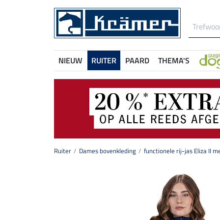
NIEUW
RUITER
PAARD
THEMA'S
Ruiter
Dames bovenkleding
functionele rij-jas Eliza II