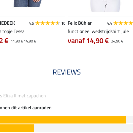
NEDEEK
Felix Bühler
4.6
10
4.4
s topje Tessa
functioneel wedstrijdshirt Jule
2 €
vanaf 14,90 €
11,90 €
14,90 €
24,90 €
REVIEWS
as Eliza II met capuchon
nnen dit artikel aanraden