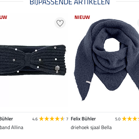
BIJPASSENDE ARTIKELEN
EUW
NIEUW
 Bühler
Felix Bühler
4.6
7
5.0
band Allina
driehoek sjaal Bella