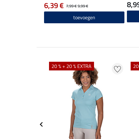
8,9
6,39 €
7,99 €
9,99 €
toevoegen
20 % + 20 % EXTRA
20