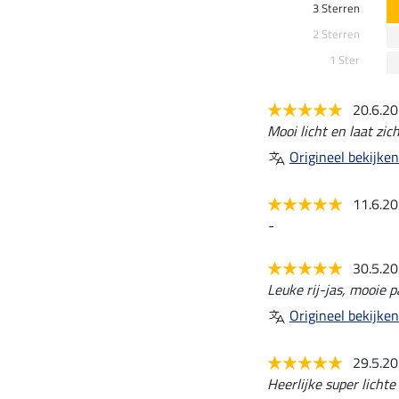
3 Sterren
2 Sterren
1 Ster
20.6.2
Mooi licht en laat zi
Origineel bekijken
11.6.2
-
30.5.2
Leuke rij-jas, mooie 
Origineel bekijken
29.5.2
Heerlijke super licht