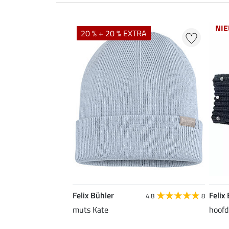
NI
20 % + 20 % EXTRA
Felix Bühler
Felix
4.8
8
muts Kate
hoofd