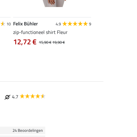
Felix Bühler
Felix Bühler
10
4.9
9
zip-functioneel shirt Fleur
functionele rij-jas Ju
capuchon
12,72 €
15,90 €
19,90 €
43,92 €
54,90 €
69
4.7
24 Beoordelingen