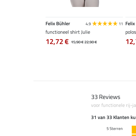
Felix Bühler
Felix
4.9
9
4.9
11
as Jule Life Cycle met
functioneel shirt Julie
polos
12,72 €
12,
15,90 €
22,90 €
0 €
69,90 €
33 Reviews
voor functionele rij-j
31 van 33 Klanten ku
5 Sterren