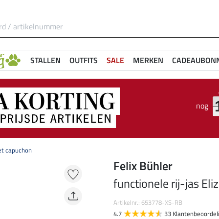
STALLEN
OUTFITS
SALE
MERKEN
CADEAUBON
nog
 met capuchon
Felix Bühler
functionele rij-jas El
Artikelnr.: 653778-XS-RB
4.7
33 Klantenbeoordel