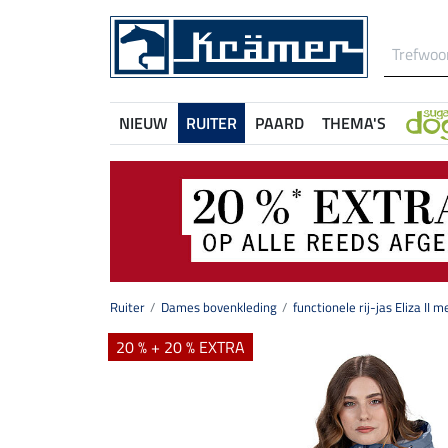
NIEUW
RUITER
PAARD
THEMA'S
Ruiter
Dames bovenkleding
functionele rij-jas Eliza II
20 % + 20 % EXTRA