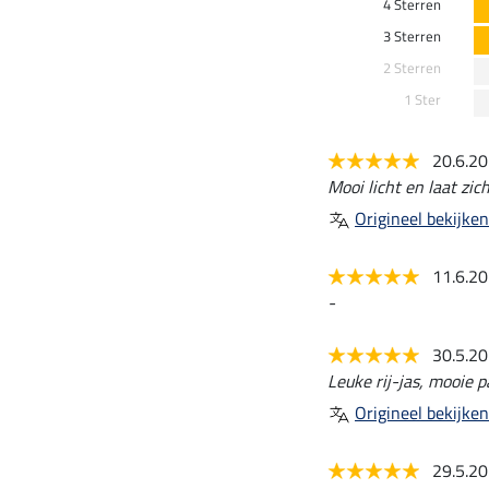
4 Sterren
3 Sterren
2 Sterren
1 Ster
20.6.2
Mooi licht en laat zi
Origineel bekijken
11.6.2
-
30.5.2
Leuke rij-jas, mooie 
Origineel bekijken
29.5.2