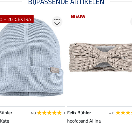
BIJPASSENDE ARTIKELEN
NIEUW
% + 20 % EXTRA
 Bühler
Felix Bühler
4.8
8
4.6
Kate
hoofdband Allina