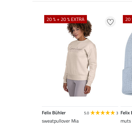
20 % + 20 % EXTRA
20 
Felix Bühler
Felix
5.0
3
sweatpullover Mia
muts 