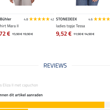
 Bühler
STONEDEEK
4.8
42
4.6
hirt Mara II
ladies topje Tessa
72 €
9,52 €
15,90 €
19,90 €
11,90 €
14,90 €
REVIEWS
as Eliza II met capuchon
nnen dit artikel aanraden