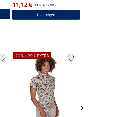
11,12 €
13,90 €
17,90 €
toevoegen
20 % + 20 % EXTRA
21 % + 20 % EXTR