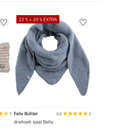
22 % + 20 % EXTRA
Felix Bühler
7
5.0
2
driehoek sjaal Bella