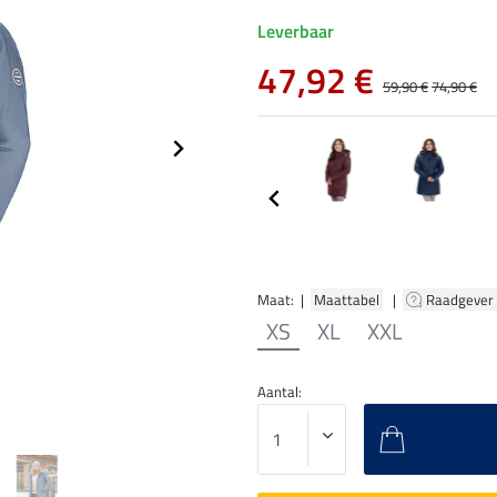
Leverbaar
47,92 €
59,90 €
74,90 €
Maat: |
Maattabel
|
Raadgever
XS
XL
XXL
Aantal: