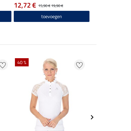
12,72 €
15,90 €
19,90 €
toevoegen
40 %
22 %