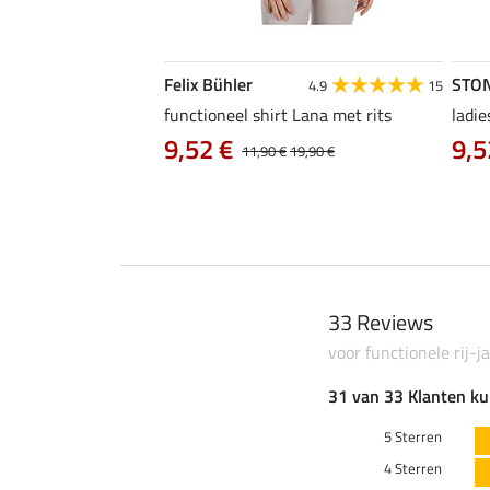
Felix Bühler
STO
4.8
4
4.9
15
irt Eliana
functioneel shirt Lana met rits
ladie
0 €
9,52 €
9,5
22,90 €
11,90 €
19,90 €
33 Reviews
voor functionele rij-j
31 van 33 Klanten ku
5 Sterren
4 Sterren