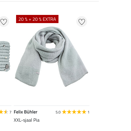
20 % + 20 % EXTRA
Felix Bühler
7
5.0
1
XXL-sjaal Pia