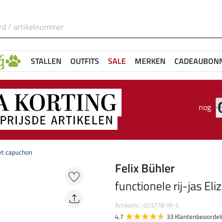
STALLEN
OUTFITS
SALE
MERKEN
CADEAUBON
nog
 met capuchon
Felix Bühler
functionele rij-jas El
Artikelnr.: 653778-M-S
4.7
33 Klantenbeoordel