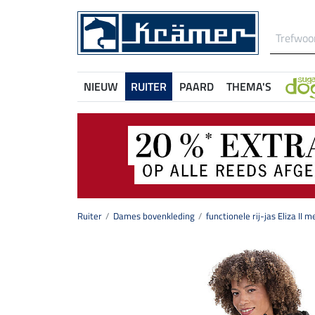
NIEUW
RUITER
PAARD
THEMA'S
Ruiter
Dames bovenkleding
functionele rij-jas Eliza II