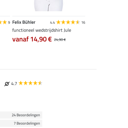
Felix Bühler
STEEDS
9
4.4
16
functioneel wedstrijdshirt Jule
functionele zipshirt 
vanaf 14,90 €
vanaf 17,90 €
24,90 €
4.7
24 Beoordelingen
7 Beoordelingen