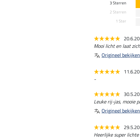
3 Sterren
2 Sterren
1 Ster
20.6.2
Mooi licht en laat zi
Origineel bekijken
11.6.2
-
30.5.2
Leuke rij-jas, mooie 
Origineel bekijken
29.5.2
Heerlijke super licht