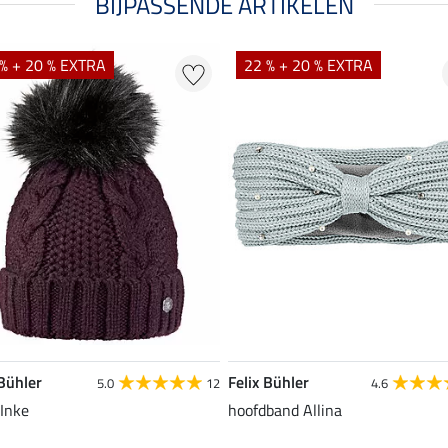
BIJPASSENDE ARTIKELEN
% + 20 % EXTRA
22 % + 20 % EXTRA
 Bühler
Felix Bühler
5.0
12
4.6
Inke
hoofdband Allina