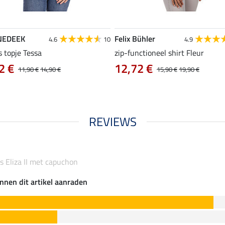
NEDEEK
Felix Bühler
4.6
10
4.9
s topje Tessa
zip-functioneel shirt Fleur
2 €
12,72 €
11,90 €
14,90 €
15,90 €
19,90 €
REVIEWS
as Eliza II met capuchon
nnen dit artikel aanraden