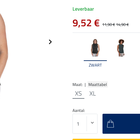
Leverbaar
9,52 €
11,90 €
14,90 €
ZWART
Maat: |
Maattabel
XS
XL
Aantal: