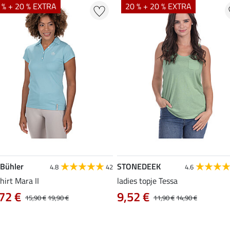
 % + 20 % EXTRA
20 % + 20 % EXTRA
 Bühler
STONEDEEK
4.8
42
4.6
hirt Mara II
ladies topje Tessa
72 €
9,52 €
15,90 €
19,90 €
11,90 €
14,90 €