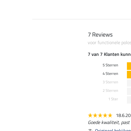
7 Reviews
voor functionele polo
7 van 7 Klanten kunn
5 Sterren
4 Sterren
3 Sterren
2 Sterren
1 Ster
18.6.2
Goede kwaliteit, past 
Origineel bekijken