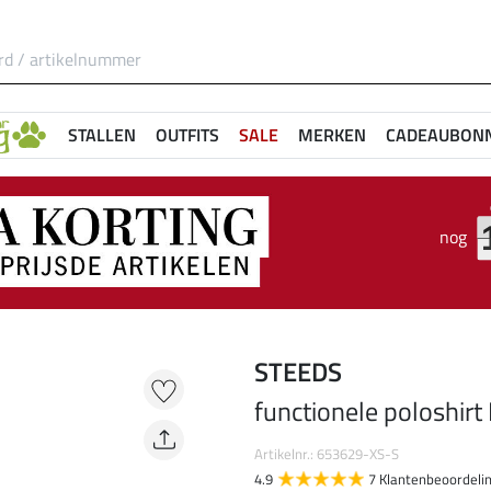
STALLEN
OUTFITS
SALE
MERKEN
CADEAUBON
nog
STEEDS
functionele poloshirt
Artikelnr.: 653629-XS-S
4.9
7 Klantenbeoordeli