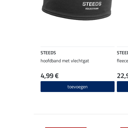
STEEDS
STEE
hoofdband met vlechtgat
fleec
4,99 €
22,
toevoegen