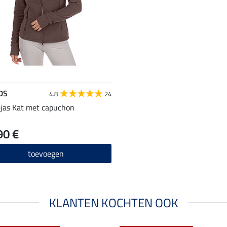
DS
4.8
24
ejas Kat met capuchon
90 €
toevoegen
KLANTEN KOCHTEN OOK