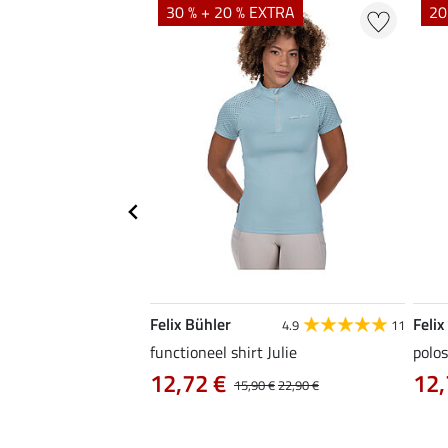
EXTRA
30 % + 20 % EXTRA
20
Felix Bühler
Felix
4.9
9
4.9
11
as Jule Life Cycle met
functioneel shirt Julie
polos
12,72 €
12,
15,90 €
22,90 €
0 €
69,90 €