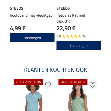
STEEDS
STEEDS
hoofdband met vlechtgat
fleecejas Kat met
capuchon
4,99 €
22,90 €
4.8
24
toevoegen
toevoegen
KLANTEN KOCHTEN OOK
20 % + 20 % EXTRA
20 % + 20 % EXTRA
40 %