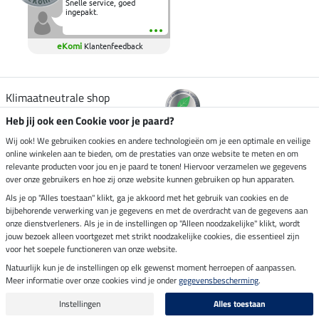
Snelle service, goed
ingepakt.
eKomi
Klantenfeedback
Klimaatneutrale shop
Heb jij ook een Cookie voor je paard?
Verzending per
Wij ook! We gebruiken cookies en andere technologieën om je een optimale en veilige
online winkelen aan te bieden, om de prestaties van onze website te meten en om
relevante producten voor jou en je paard te tonen! Hiervoor verzamelen we gegevens
over onze gebruikers en hoe zij onze website kunnen gebruiken op hun apparaten.
Veilig betalen met
Als je op "Alles toestaan" klikt, ga je akkoord met het gebruik van cookies en de
bijbehorende verwerking van je gegevens en met de overdracht van de gegevens aan
onze dienstverleners. Als je in de instellingen op "Alleen noodzakelijke" klikt, wordt
jouw bezoek alleen voortgezet met strikt noodzakelijke cookies, die essentieel zijn
Impressum
voor het soepele functioneren van onze website.
Natuurlijk kun je de instellingen op elk gewenst moment herroepen of aanpassen.
Meer informatie over onze cookies vind je onder
gegevensbescherming
.
Laatste update op 07.08.2026 om 07:03 uur
Alle prijzen in euro's, incl. BTW, excl. verzendkosten.
Instellingen
Alles toestaan