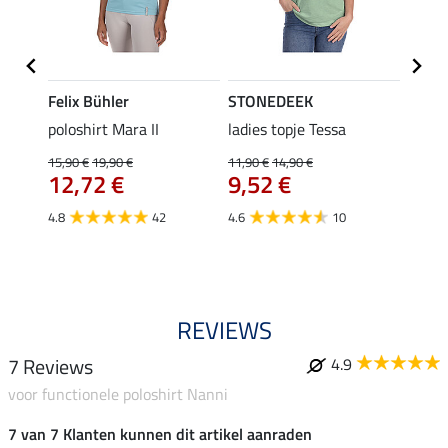
Felix Bühler
STONEDEEK
Felix
Klara
poloshirt Mara II
ladies topje Tessa
funct
uchon
wedstr
15,90 €
19,90 €
11,90 €
14,90 €
12,72 €
9,52 €
24,90 
€
van
4.8
42
4.6
10
4.4
REVIEWS
7 Reviews
4.9
voor functionele poloshirt Nanni
7 van 7 Klanten kunnen dit artikel aanraden