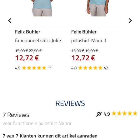
Felix Bühler
Felix Bühler
STON
Jule
functioneel shirt Julie
poloshirt Mara II
ladies
uchon
15,90 €
22,90 €
15,90 €
19,90 €
11,90 
12,72 €
12,72 €
9,5
4.9
11
4.8
42
4.6
REVIEWS
7 Reviews
4.9
voor functionele poloshirt Nanni
7 van 7 Klanten kunnen dit artikel aanraden