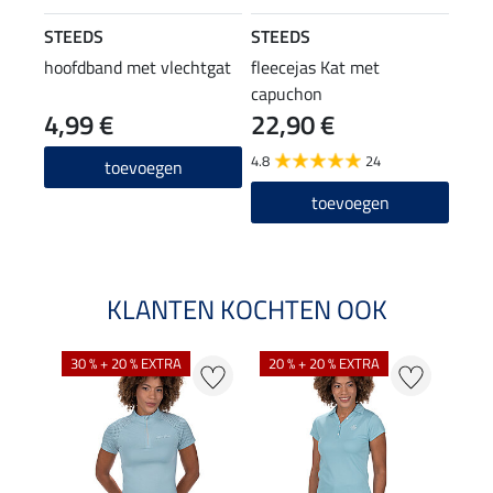
STEEDS
STEEDS
hoofdband met vlechtgat
fleecejas Kat met
capuchon
4,99 €
22,90 €
4.8
24
toevoegen
toevoegen
KLANTEN KOCHTEN OOK
30 % + 20 % EXTRA
20 % + 20 % EXTRA
20 %