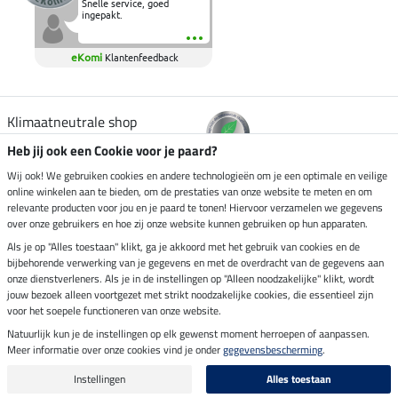
Snelle service, goed
ingepakt.
eKomi
Klantenfeedback
Klimaatneutrale shop
Heb jij ook een Cookie voor je paard?
Verzending per
Wij ook! We gebruiken cookies en andere technologieën om je een optimale en veilige
online winkelen aan te bieden, om de prestaties van onze website te meten en om
relevante producten voor jou en je paard te tonen! Hiervoor verzamelen we gegevens
over onze gebruikers en hoe zij onze website kunnen gebruiken op hun apparaten.
Veilig betalen met
Als je op "Alles toestaan" klikt, ga je akkoord met het gebruik van cookies en de
bijbehorende verwerking van je gegevens en met de overdracht van de gegevens aan
onze dienstverleners. Als je in de instellingen op "Alleen noodzakelijke" klikt, wordt
jouw bezoek alleen voortgezet met strikt noodzakelijke cookies, die essentieel zijn
Impressum
voor het soepele functioneren van onze website.
Natuurlijk kun je de instellingen op elk gewenst moment herroepen of aanpassen.
Meer informatie over onze cookies vind je onder
gegevensbescherming
.
Laatste update op 06.08.2026 om 14:39 uur
Alle prijzen in euro's, incl. BTW, excl. verzendkosten.
Instellingen
Alles toestaan