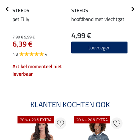
STEEDS
STEEDS
STE
pet Tilly
hoofdband met vlechtgat
flee
cap
4,99 €
22
7,99 €
9,99 €
6,39 €
4.8
toevoegen
4.8
4
Artikel momenteel niet
leverbaar
KLANTEN KOCHTEN OOK
20 % + 20 % EXTRA
20 % + 20 % EXTRA
20 %