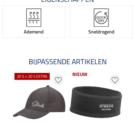
Ademend
Sneldrogend
BIJPASSENDE ARTIKELEN
NIEUW
NI
20 % + 20 % EXTRA