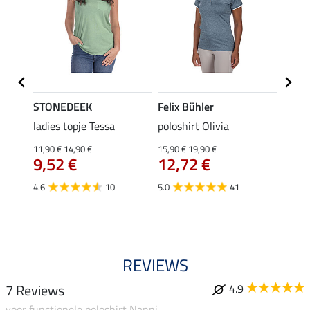
STONEDEEK
Felix Bühler
Felix
ladies topje Tessa
poloshirt Olivia
zip-fu
Fleur
11,90 €
14,90 €
15,90 €
19,90 €
9,52 €
12,72 €
15,90 
12,
4.6
10
5.0
41
4.9
REVIEWS
7 Reviews
4.9
voor functionele poloshirt Nanni