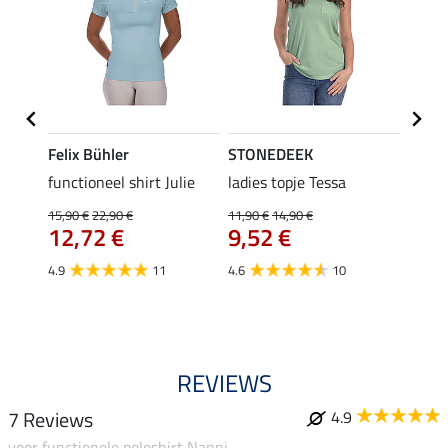
Felix Bühler
STONEDEEK
Felix
rt
functioneel shirt Julie
ladies topje Tessa
polosh
15,90 €
22,90 €
11,90 €
14,90 €
15,90 
12,72 €
9,52 €
12,
4.9
11
4.6
10
5.0
REVIEWS
7 Reviews
4.9
voor functionele poloshirt Nanni