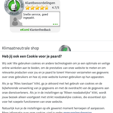
Klantbeoordelingen
4.7
/
5
Snelle service, goed
ingepakt.
eKomi
Klantenfeedback
Klimaatneutrale shop
Heb jij ook een Cookie voor je paard?
Verzending per
Wij ook! We gebruiken cookies en andere technologieën om je een optimale en veilige
online winkelen aan te bieden, om de prestaties van onze website te meten en om
relevante producten voor jou en je paard te tonen! Hiervoor verzamelen we gegevens
over onze gebruikers en hoe zij onze website kunnen gebruiken op hun apparaten.
Veilig betalen met
Als je op "Alles toestaan" klikt, ga je akkoord met het gebruik van cookies en de
bijbehorende verwerking van je gegevens en met de overdracht van de gegevens aan
onze dienstverleners. Als je in de instellingen op "Alleen noodzakelijke" klikt, wordt
jouw bezoek alleen voortgezet met strikt noodzakelijke cookies, die essentieel zijn
Impressum
voor het soepele functioneren van onze website.
Natuurlijk kun je de instellingen op elk gewenst moment herroepen of aanpassen.
Meer informatie over onze cookies vind je onder
gegevensbescherming
.