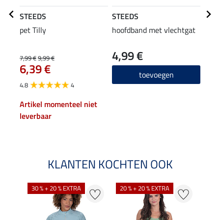
STEEDS
STEEDS
STE
pet Tilly
hoofdband met vlechtgat
flee
cap
4,99 €
22
7,99 €
9,99 €
6,39 €
4.8
toevoegen
4.8
4
Artikel momenteel niet
leverbaar
KLANTEN KOCHTEN OOK
30 % + 20 % EXTRA
20 % + 20 % EXTRA
20 %