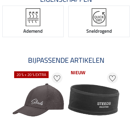
Ademend
Sneldrogend
BIJPASSENDE ARTIKELEN
NIEUW
NI
20 % + 20 % EXTRA