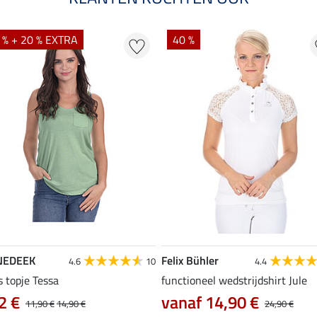
 % + 20 % EXTRA
40 %
NEDEEK
Felix Bühler
4.6
10
4.4
s topje Tessa
functioneel wedstrijdshirt Jule
2 €
vanaf 14,90 €
11,90 €
14,90 €
24,90 €