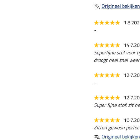
Origineel bekijken
1.8.20
-
14.7.2
Superfijne stof voor 
droogt heel snel weer
12.7.2
-
12.7.2
Super fijne stof, zit h
10.7.2
Zitten gewoon perfect
Origineel bekijken