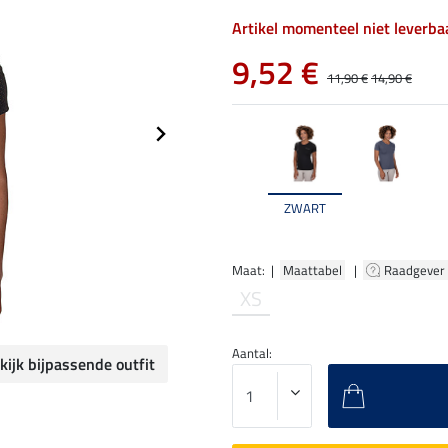
Artikel momenteel niet leverba
9,52 €
11,90 €
14,90 €
ZWART
Maat: |
Maattabel
|
Raadgever
XS
Aantal:
kijk bijpassende outfit