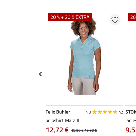
20 % + 20 % EXTRA
20
Felix Bühler
STO
4.8
4
4.8
42
irt Eliana
poloshirt Mara II
ladie
0 €
12,72 €
9,5
22,90 €
15,90 €
19,90 €