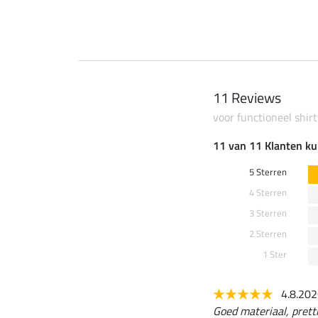
11 Reviews
voor functioneel shirt
11 van 11 Klanten ku
5 Sterren
4 Sterren
3 Sterren
2 Sterren
1 Ster
4.8.20
Goed materiaal, prett