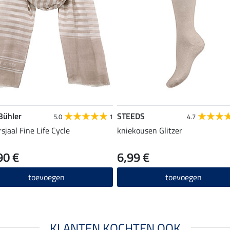
 Bühler
STEEDS
5.0
1
4.7
sjaal Fine Life Cycle
kniekousen Glitzer
90 €
6,99 €
toevoegen
toevoegen
KLANTEN KOCHTEN OOK