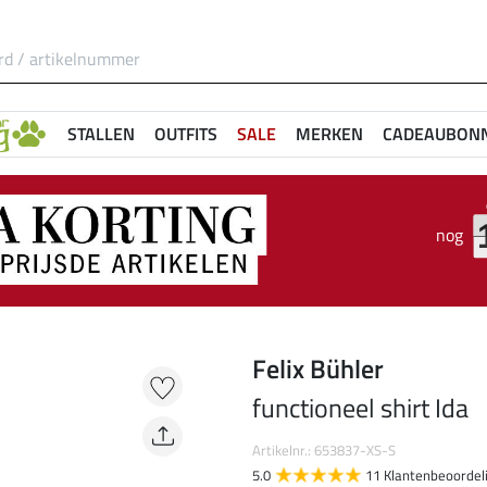
STALLEN
OUTFITS
SALE
MERKEN
CADEAUBON
nog
Felix Bühler
functioneel shirt Ida
Artikelnr.: 653837-XS-S
5.0
11 Klantenbeoordel