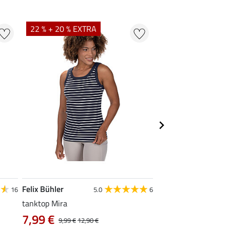
22 % + 20 % EXTRA
22 %
Felix Bühler
STEEDS
16
5.0
6
tanktop Mira
functionele zipshirt 
7,99 €
vanaf 17,90 €
9,99 €
12,90 €