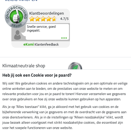
Klantbeoordelingen
4.7
/
5
Snelle service, goed
ingepakt.
eKomi
Klantenfeedback
Klimaatneutrale shop
Heb jij ook een Cookie voor je paard?
Verzending per
Wij ook! We gebruiken cookies en andere technologieën om je een optimale en veilige
online winkelen aan te bieden, om de prestaties van onze website te meten en om
relevante producten voor jou en je paard te tonen! Hiervoor verzamelen we gegevens
over onze gebruikers en hoe zij onze website kunnen gebruiken op hun apparaten.
Veilig betalen met
Als je op "Alles toestaan" klikt, ga je akkoord met het gebruik van cookies en de
bijbehorende verwerking van je gegevens en met de overdracht van de gegevens aan
onze dienstverleners. Als je in de instellingen op "Alleen noodzakelijke" klikt, wordt
jouw bezoek alleen voortgezet met strikt noodzakelijke cookies, die essentieel zijn
Impressum
voor het soepele functioneren van onze website.