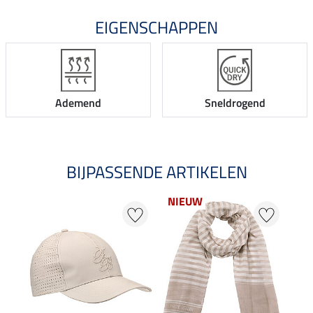
EIGENSCHAPPEN
Ademend
Sneldrogend
BIJPASSENDE ARTIKELEN
NIEUW
20