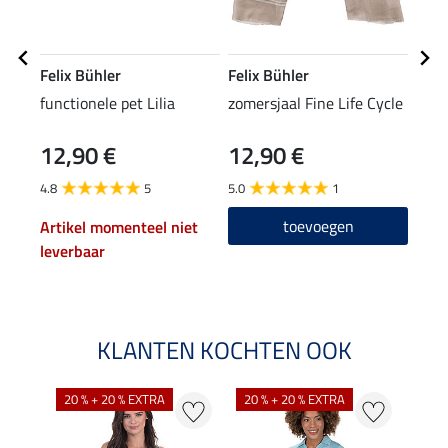
Felix Bühler
Felix Bühler
Feli
functionele pet Lilia
zomersjaal Fine Life Cycle
func
Life
12,90 €
12,90 €
47,90
38
4.8
5
5.0
1
4.9
toevoegen
Artikel momenteel niet
leverbaar
KLANTEN KOCHTEN OOK
20 % + 20 % EXTRA
20 % + 20 % EXTRA
40 %