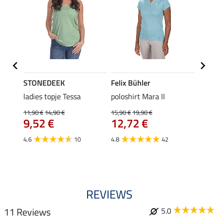
STONEDEEK
Felix Bühler
Felix
Klara
ladies topje Tessa
poloshirt Mara II
funct
uchon
wedstr
11,90 €
14,90 €
15,90 €
19,90 €
9,52 €
12,72 €
24,90 
€
van
4.6
10
4.8
42
4.4
REVIEWS
11 Reviews
5.0