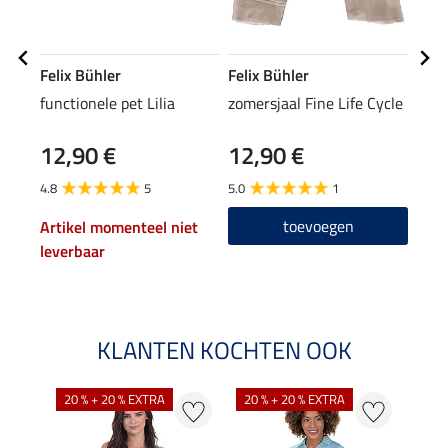
Felix Bühler
Felix Bühler
Feli
functionele pet Lilia
zomersjaal Fine Life Cycle
func
Life
12,90 €
12,90 €
47,90
38
4.8
5
5.0
1
4.9
toevoegen
Artikel momenteel niet
leverbaar
KLANTEN KOCHTEN OOK
20 % + 20 % EXTRA
20 % + 20 % EXTRA
40 %