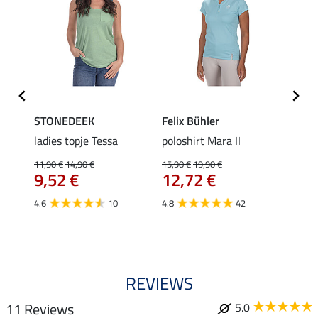
STONEDEEK
Felix Bühler
Felix
Klara
ladies topje Tessa
poloshirt Mara II
funct
uchon
wedstr
11,90 €
14,90 €
15,90 €
19,90 €
9,52 €
12,72 €
24,90 
€
van
4.6
10
4.8
42
4.4
REVIEWS
11 Reviews
5.0