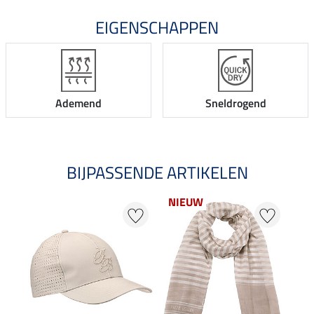
EIGENSCHAPPEN
Ademend
Sneldrogend
BIJPASSENDE ARTIKELEN
NIEUW
20