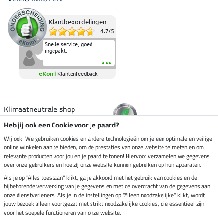
Klantbeoordelingen
4.7
/
5
Snelle service, goed
ingepakt.
eKomi
Klantenfeedback
Klimaatneutrale shop
Heb jij ook een Cookie voor je paard?
Verzending per
Wij ook! We gebruiken cookies en andere technologieën om je een optimale en veilige
online winkelen aan te bieden, om de prestaties van onze website te meten en om
relevante producten voor jou en je paard te tonen! Hiervoor verzamelen we gegevens
over onze gebruikers en hoe zij onze website kunnen gebruiken op hun apparaten.
Veilig betalen met
Als je op "Alles toestaan" klikt, ga je akkoord met het gebruik van cookies en de
bijbehorende verwerking van je gegevens en met de overdracht van de gegevens aan
onze dienstverleners. Als je in de instellingen op "Alleen noodzakelijke" klikt, wordt
jouw bezoek alleen voortgezet met strikt noodzakelijke cookies, die essentieel zijn
Impressum
voor het soepele functioneren van onze website.