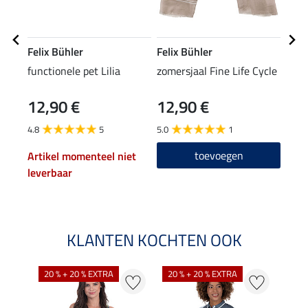
Felix Bühler
Felix Bühler
STE
functionele pet Lilia
zomersjaal Fine Life Cycle
knie
12,90 €
12,90 €
6,9
4.8
5
5.0
1
4.7
toevoegen
Artikel momenteel niet
leverbaar
KLANTEN KOCHTEN OOK
20 % + 20 % EXTRA
20 % + 20 % EXTRA
20 %