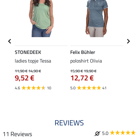
STONEDEEK
Felix Bühler
Felix
ladies topje Tessa
poloshirt Olivia
zip-fu
Fleur
11,90 €
14,90 €
15,90 €
19,90 €
9,52 €
12,72 €
15,90 
12,
4.6
10
5.0
41
4.9
REVIEWS
11 Reviews
5.0