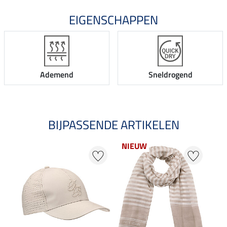
EIGENSCHAPPEN
Ademend
Sneldrogend
BIJPASSENDE ARTIKELEN
NIEUW
NI