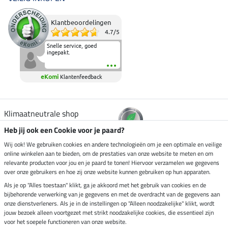
Klantbeoordelingen
4.7
/
5
Snelle service, goed
ingepakt.
eKomi
Klantenfeedback
Klimaatneutrale shop
Heb jij ook een Cookie voor je paard?
Verzending per
Wij ook! We gebruiken cookies en andere technologieën om je een optimale en veilige
online winkelen aan te bieden, om de prestaties van onze website te meten en om
relevante producten voor jou en je paard te tonen! Hiervoor verzamelen we gegevens
over onze gebruikers en hoe zij onze website kunnen gebruiken op hun apparaten.
Veilig betalen met
Als je op "Alles toestaan" klikt, ga je akkoord met het gebruik van cookies en de
bijbehorende verwerking van je gegevens en met de overdracht van de gegevens aan
onze dienstverleners. Als je in de instellingen op "Alleen noodzakelijke" klikt, wordt
jouw bezoek alleen voortgezet met strikt noodzakelijke cookies, die essentieel zijn
Impressum
voor het soepele functioneren van onze website.