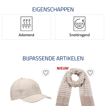
EIGENSCHAPPEN
Ademend
Sneldrogend
BIJPASSENDE ARTIKELEN
NIEUW
NI