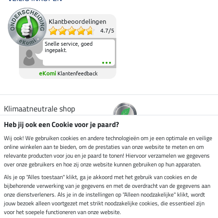
Klantbeoordelingen
4.7
/
5
Snelle service, goed
ingepakt.
eKomi
Klantenfeedback
Klimaatneutrale shop
Heb jij ook een Cookie voor je paard?
Verzending per
Wij ook! We gebruiken cookies en andere technologieën om je een optimale en veilige
online winkelen aan te bieden, om de prestaties van onze website te meten en om
relevante producten voor jou en je paard te tonen! Hiervoor verzamelen we gegevens
over onze gebruikers en hoe zij onze website kunnen gebruiken op hun apparaten.
Veilig betalen met
Als je op "Alles toestaan" klikt, ga je akkoord met het gebruik van cookies en de
bijbehorende verwerking van je gegevens en met de overdracht van de gegevens aan
onze dienstverleners. Als je in de instellingen op "Alleen noodzakelijke" klikt, wordt
jouw bezoek alleen voortgezet met strikt noodzakelijke cookies, die essentieel zijn
Impressum
voor het soepele functioneren van onze website.