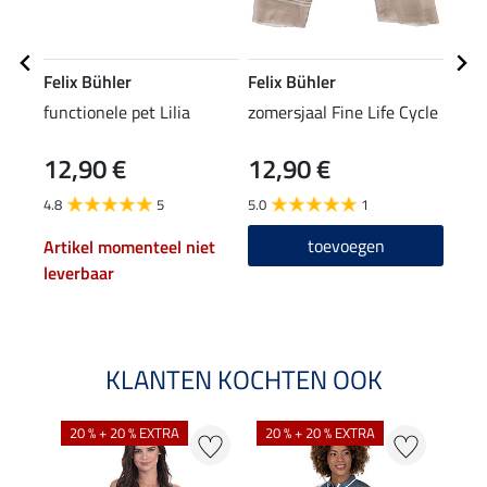
Felix Bühler
Felix Bühler
STE
functionele pet Lilia
zomersjaal Fine Life Cycle
knie
12,90 €
12,90 €
6,9
4.8
5
5.0
1
4.7
toevoegen
Artikel momenteel niet
leverbaar
KLANTEN KOCHTEN OOK
20 % + 20 % EXTRA
20 % + 20 % EXTRA
20 %