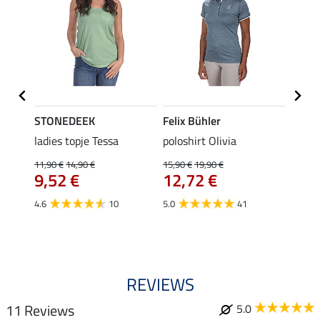
STONEDEEK
Felix Bühler
Felix
ladies topje Tessa
poloshirt Olivia
zip-fu
Fleur
11,90 €
14,90 €
15,90 €
19,90 €
9,52 €
12,72 €
15,90 
12,
4.6
10
5.0
41
4.9
REVIEWS
11 Reviews
5.0