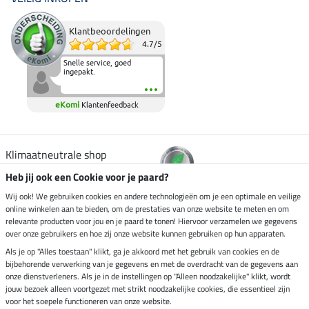
Klantbeoordelingen
4.7
/
5
Snelle service, goed
ingepakt.
eKomi
Klantenfeedback
Klimaatneutrale shop
Heb jij ook een Cookie voor je paard?
Verzending per
Wij ook! We gebruiken cookies en andere technologieën om je een optimale en veilige
online winkelen aan te bieden, om de prestaties van onze website te meten en om
relevante producten voor jou en je paard te tonen! Hiervoor verzamelen we gegevens
over onze gebruikers en hoe zij onze website kunnen gebruiken op hun apparaten.
Veilig betalen met
Als je op "Alles toestaan" klikt, ga je akkoord met het gebruik van cookies en de
bijbehorende verwerking van je gegevens en met de overdracht van de gegevens aan
onze dienstverleners. Als je in de instellingen op "Alleen noodzakelijke" klikt, wordt
jouw bezoek alleen voortgezet met strikt noodzakelijke cookies, die essentieel zijn
Impressum
voor het soepele functioneren van onze website.