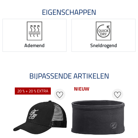
EIGENSCHAPPEN
Ademend
Sneldrogend
BIJPASSENDE ARTIKELEN
NIEUW
20 % + 20 % EXTRA
20