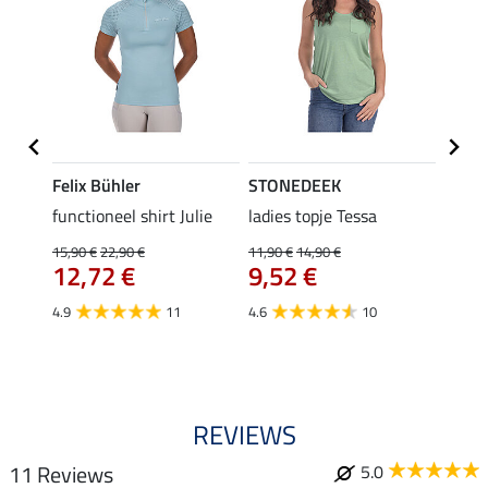
Felix Bühler
STONEDEEK
Felix
rt
functioneel shirt Julie
ladies topje Tessa
polosh
15,90 €
22,90 €
11,90 €
14,90 €
15,90 
12,72 €
9,52 €
12,
4.9
11
4.6
10
5.0
REVIEWS
11 Reviews
5.0