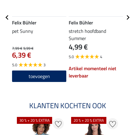
Felix Bühler
Felix Bühler
Feli
pet Sunny
stretch hoofdband
comb
Summer
Lina
4,99 €
7,99 €
9,99 €
39,90
6,39 €
31
5.0
4
5.0
3
5.0
Artikel momenteel niet
leverbaar
toevoegen
KLANTEN KOCHTEN OOK
30 % + 20 % EXTRA
20 % + 20 % EXTRA
20 %