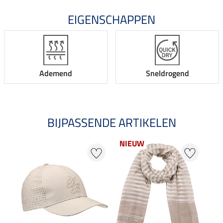
EIGENSCHAPPEN
Ademend
Sneldrogend
BIJPASSENDE ARTIKELEN
NIEUW
NI