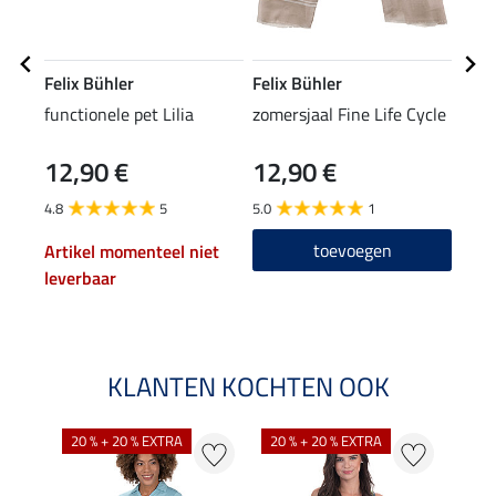
Felix Bühler
Felix Bühler
STE
functionele pet Lilia
zomersjaal Fine Life Cycle
knie
12,90 €
12,90 €
6,9
4.8
5
5.0
1
4.7
toevoegen
Artikel momenteel niet
leverbaar
KLANTEN KOCHTEN OOK
20 % + 20 % EXTRA
20 % + 20 % EXTRA
40 %