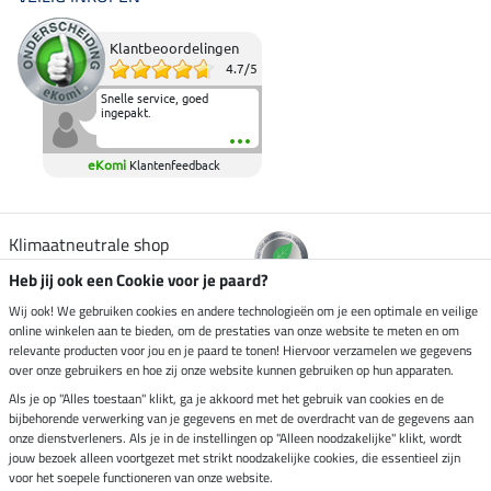
Klantbeoordelingen
4.7
/
5
Snelle service, goed
ingepakt.
eKomi
Klantenfeedback
Klimaatneutrale shop
Heb jij ook een Cookie voor je paard?
Verzending per
Wij ook! We gebruiken cookies en andere technologieën om je een optimale en veilige
online winkelen aan te bieden, om de prestaties van onze website te meten en om
relevante producten voor jou en je paard te tonen! Hiervoor verzamelen we gegevens
over onze gebruikers en hoe zij onze website kunnen gebruiken op hun apparaten.
Veilig betalen met
Als je op "Alles toestaan" klikt, ga je akkoord met het gebruik van cookies en de
bijbehorende verwerking van je gegevens en met de overdracht van de gegevens aan
onze dienstverleners. Als je in de instellingen op "Alleen noodzakelijke" klikt, wordt
jouw bezoek alleen voortgezet met strikt noodzakelijke cookies, die essentieel zijn
Impressum
voor het soepele functioneren van onze website.