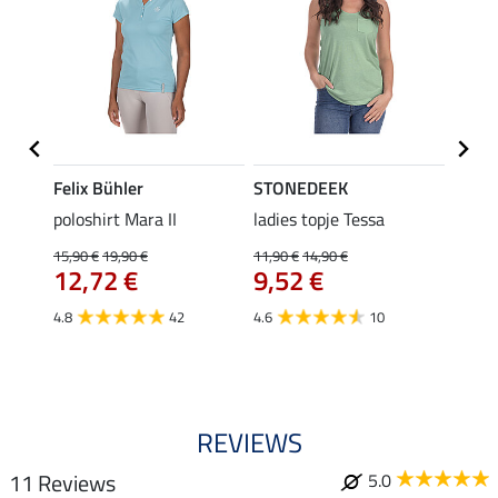
Felix Bühler
STONEDEEK
Felix
Klara
poloshirt Mara II
ladies topje Tessa
funct
uchon
wedstr
15,90 €
19,90 €
11,90 €
14,90 €
12,72 €
9,52 €
24,90 
€
van
4.8
42
4.6
10
4.4
REVIEWS
11 Reviews
5.0