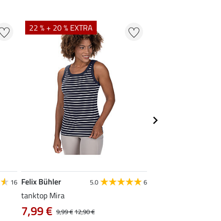
22 % + 20 % EXTRA
22 %
Felix Bühler
STEEDS
16
5.0
6
tanktop Mira
functionele zipshirt 
7,99 €
vanaf 17,90 €
9,99 €
12,90 €