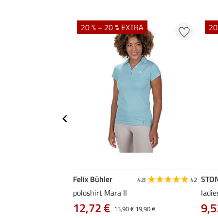
20 % + 20 % EXTRA
20
Felix Bühler
STO
4.8
4
4.8
42
irt Eliana
poloshirt Mara II
ladie
0 €
12,72 €
9,5
22,90 €
15,90 €
19,90 €