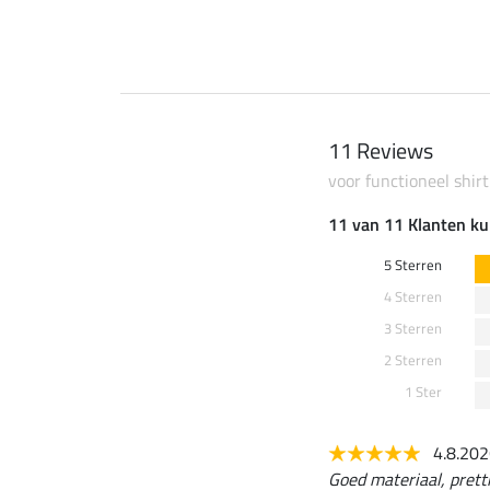
11 Reviews
voor functioneel shirt
11 van 11 Klanten ku
5 Sterren
4 Sterren
3 Sterren
2 Sterren
1 Ster
4.8.20
Goed materiaal, prett