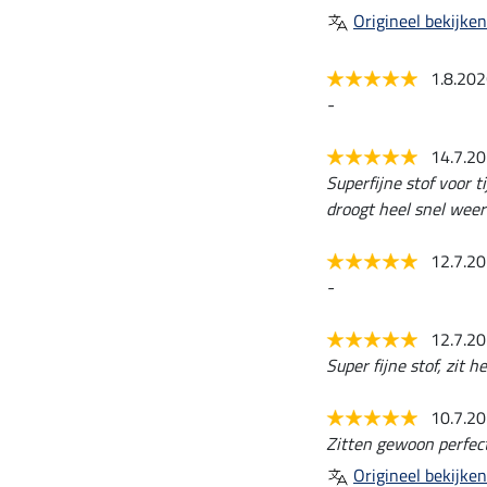
Origineel bekijken
1.8.20
-
14.7.2
Superfijne stof voor 
droogt heel snel weer
12.7.2
-
12.7.2
Super fijne stof, zit h
10.7.2
Zitten gewoon perfect
Origineel bekijken