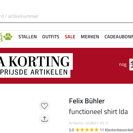
STALLEN
OUTFITS
SALE
MERKEN
CADEAUBON
nog
Felix Bühler
functioneel shirt Ida
Artikelnr.: 653837-XS-S
5.0
11 Klantenbeoordel