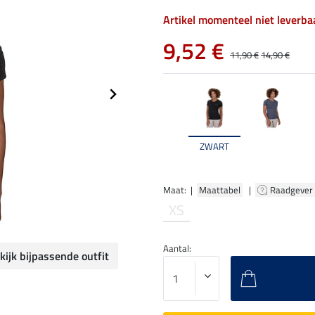
Artikel momenteel niet leverba
9,52 €
11,90 €
14,90 €
ZWART
Maat: |
Maattabel
|
Raadgever
XS
Aantal:
kijk bijpassende outfit