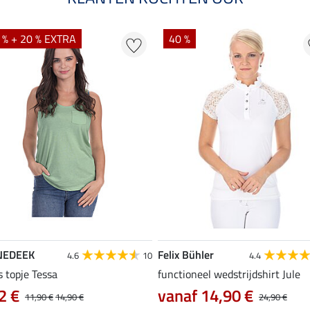
 % + 20 % EXTRA
40 %
NEDEEK
Felix Bühler
4.6
10
4.4
s topje Tessa
functioneel wedstrijdshirt Jule
2 €
vanaf 14,90 €
11,90 €
14,90 €
24,90 €