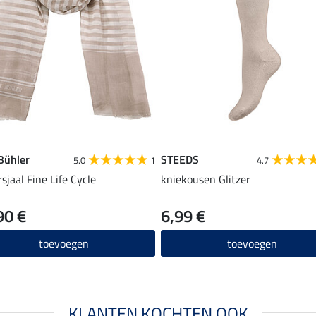
 Bühler
STEEDS
5.0
1
4.7
sjaal Fine Life Cycle
kniekousen Glitzer
90 €
6,99 €
toevoegen
toevoegen
KLANTEN KOCHTEN OOK