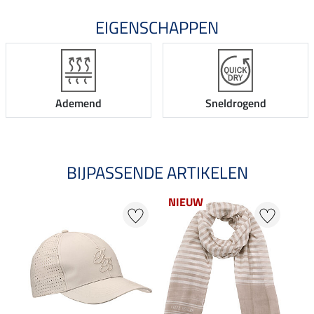
EIGENSCHAPPEN
Ademend
Sneldrogend
BIJPASSENDE ARTIKELEN
NIEUW
NI