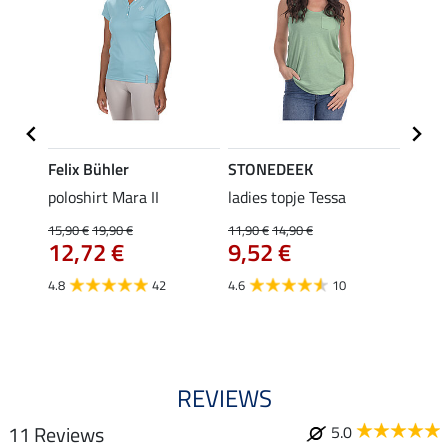
Felix Bühler
STONEDEEK
Felix
Klara
poloshirt Mara II
ladies topje Tessa
funct
uchon
wedstr
15,90 €
19,90 €
11,90 €
14,90 €
12,72 €
9,52 €
24,90 
€
van
4.8
42
4.6
10
4.4
REVIEWS
11 Reviews
5.0