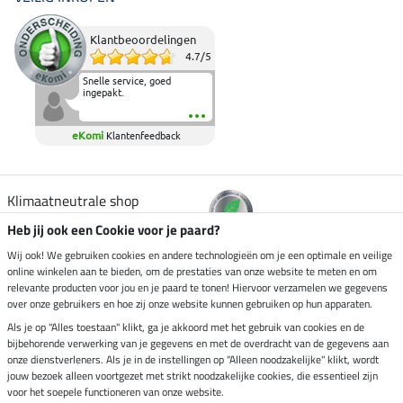
Klantbeoordelingen
4.7
/
5
Snelle service, goed
ingepakt.
eKomi
Klantenfeedback
Klimaatneutrale shop
Heb jij ook een Cookie voor je paard?
Verzending per
Wij ook! We gebruiken cookies en andere technologieën om je een optimale en veilige
online winkelen aan te bieden, om de prestaties van onze website te meten en om
relevante producten voor jou en je paard te tonen! Hiervoor verzamelen we gegevens
over onze gebruikers en hoe zij onze website kunnen gebruiken op hun apparaten.
Veilig betalen met
Als je op "Alles toestaan" klikt, ga je akkoord met het gebruik van cookies en de
bijbehorende verwerking van je gegevens en met de overdracht van de gegevens aan
onze dienstverleners. Als je in de instellingen op "Alleen noodzakelijke" klikt, wordt
jouw bezoek alleen voortgezet met strikt noodzakelijke cookies, die essentieel zijn
Impressum
voor het soepele functioneren van onze website.