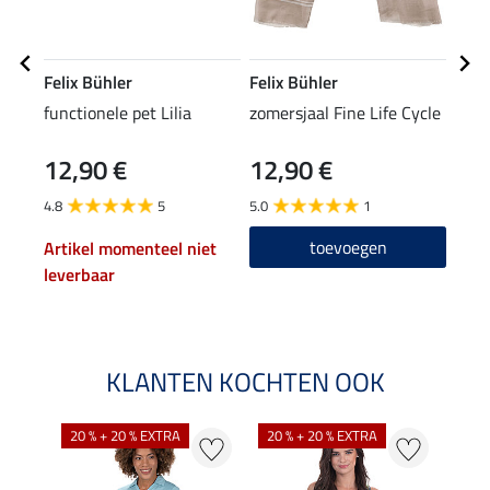
Felix Bühler
Felix Bühler
STE
functionele pet Lilia
zomersjaal Fine Life Cycle
knie
12,90 €
12,90 €
6,9
4.8
5
5.0
1
4.7
toevoegen
Artikel momenteel niet
leverbaar
KLANTEN KOCHTEN OOK
20 % + 20 % EXTRA
20 % + 20 % EXTRA
40 %