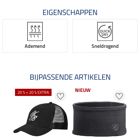
EIGENSCHAPPEN
Ademend
Sneldrogend
BIJPASSENDE ARTIKELEN
NIEUW
20 % + 20 % EXTRA
20