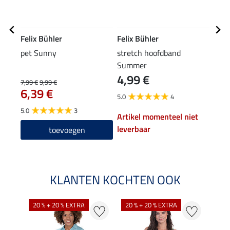
Felix Bühler
Felix Bühler
Feli
pet Sunny
stretch hoofdband
comb
Summer
Lina
4,99 €
7,99 €
9,99 €
39,90
6,39 €
31
5.0
4
5.0
3
5.0
Artikel momenteel niet
leverbaar
toevoegen
KLANTEN KOCHTEN OOK
20 % + 20 % EXTRA
20 % + 20 % EXTRA
40 %