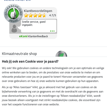
Klantbeoordelingen
4.7
/
5
Snelle service, goed
ingepakt.
eKomi
Klantenfeedback
Klimaatneutrale shop
Heb jij ook een Cookie voor je paard?
Verzending per
Wij ook! We gebruiken cookies en andere technologieën om je een optimale en veilige
online winkelen aan te bieden, om de prestaties van onze website te meten en om
relevante producten voor jou en je paard te tonen! Hiervoor verzamelen we gegevens
over onze gebruikers en hoe zij onze website kunnen gebruiken op hun apparaten.
Veilig betalen met
Als je op "Alles toestaan" klikt, ga je akkoord met het gebruik van cookies en de
bijbehorende verwerking van je gegevens en met de overdracht van de gegevens aan
onze dienstverleners. Als je in de instellingen op "Alleen noodzakelijke" klikt, wordt
jouw bezoek alleen voortgezet met strikt noodzakelijke cookies, die essentieel zijn
Impressum
voor het soepele functioneren van onze website.