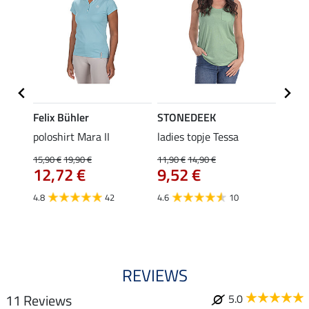
Felix Bühler
STONEDEEK
Felix
Klara
poloshirt Mara II
ladies topje Tessa
funct
uchon
wedstr
15,90 €
19,90 €
11,90 €
14,90 €
12,72 €
9,52 €
24,90 
€
van
4.8
42
4.6
10
4.4
REVIEWS
11 Reviews
5.0