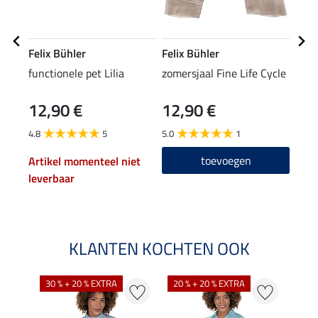
Felix Bühler
Felix Bühler
Feli
functionele pet Lilia
zomersjaal Fine Life Cycle
func
Life
12,90 €
12,90 €
47,90
38
4.8
5
5.0
1
4.9
toevoegen
Artikel momenteel niet
leverbaar
KLANTEN KOCHTEN OOK
30 % + 20 % EXTRA
20 % + 20 % EXTRA
20 %