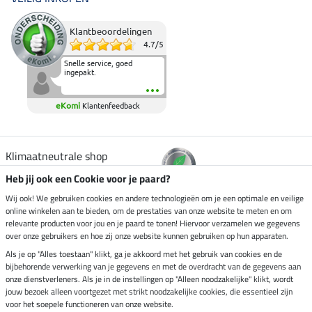
Klantbeoordelingen
4.7
/
5
Snelle service, goed
ingepakt.
eKomi
Klantenfeedback
Klimaatneutrale shop
Heb jij ook een Cookie voor je paard?
Verzending per
Wij ook! We gebruiken cookies en andere technologieën om je een optimale en veilige
online winkelen aan te bieden, om de prestaties van onze website te meten en om
relevante producten voor jou en je paard te tonen! Hiervoor verzamelen we gegevens
over onze gebruikers en hoe zij onze website kunnen gebruiken op hun apparaten.
Veilig betalen met
Als je op "Alles toestaan" klikt, ga je akkoord met het gebruik van cookies en de
bijbehorende verwerking van je gegevens en met de overdracht van de gegevens aan
onze dienstverleners. Als je in de instellingen op "Alleen noodzakelijke" klikt, wordt
jouw bezoek alleen voortgezet met strikt noodzakelijke cookies, die essentieel zijn
Impressum
voor het soepele functioneren van onze website.