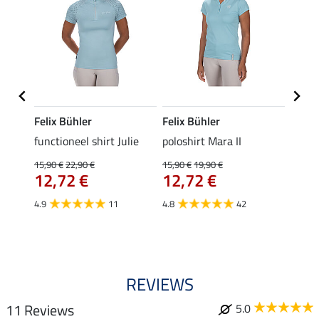
Felix Bühler
Felix Bühler
STON
Jule
functioneel shirt Julie
poloshirt Mara II
ladies
uchon
15,90 €
22,90 €
15,90 €
19,90 €
11,90 
12,72 €
12,72 €
9,5
4.9
11
4.8
42
4.6
REVIEWS
11 Reviews
5.0