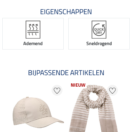
EIGENSCHAPPEN
Ademend
Sneldrogend
BIJPASSENDE ARTIKELEN
NIEUW
20