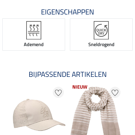
EIGENSCHAPPEN
Ademend
Sneldrogend
BIJPASSENDE ARTIKELEN
NIEUW
NI