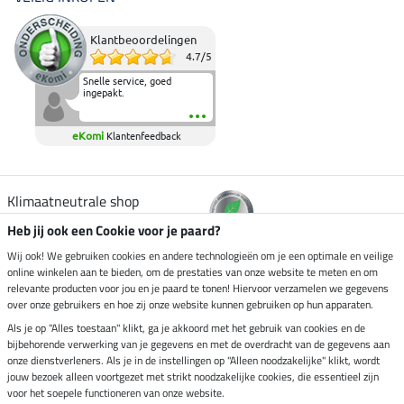
Klantbeoordelingen
4.7
/
5
Snelle service, goed
ingepakt.
eKomi
Klantenfeedback
Klimaatneutrale shop
Heb jij ook een Cookie voor je paard?
Verzending per
Wij ook! We gebruiken cookies en andere technologieën om je een optimale en veilige
online winkelen aan te bieden, om de prestaties van onze website te meten en om
relevante producten voor jou en je paard te tonen! Hiervoor verzamelen we gegevens
over onze gebruikers en hoe zij onze website kunnen gebruiken op hun apparaten.
Veilig betalen met
Als je op "Alles toestaan" klikt, ga je akkoord met het gebruik van cookies en de
bijbehorende verwerking van je gegevens en met de overdracht van de gegevens aan
onze dienstverleners. Als je in de instellingen op "Alleen noodzakelijke" klikt, wordt
jouw bezoek alleen voortgezet met strikt noodzakelijke cookies, die essentieel zijn
Impressum
voor het soepele functioneren van onze website.