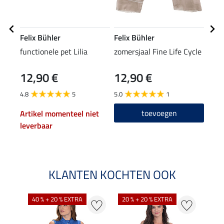
Felix Bühler
Felix Bühler
STE
functionele pet Lilia
zomersjaal Fine Life Cycle
knie
12,90 €
12,90 €
6,9
4.8
5
5.0
1
4.7
toevoegen
Artikel momenteel niet
leverbaar
KLANTEN KOCHTEN OOK
40 % + 20 % EXTRA
20 % + 20 % EXTRA
20 %