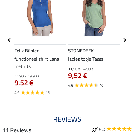
Felix Bühler
STONEDEEK
Felix
functioneel shirt Lana
ladies topje Tessa
zip-fu
met rits
Fleur
11,90 €
14,90 €
9,52 €
11,90 €
19,90 €
15,90 
€
9,52 €
12,
4.6
10
4.9
15
4.9
REVIEWS
11 Reviews
5.0