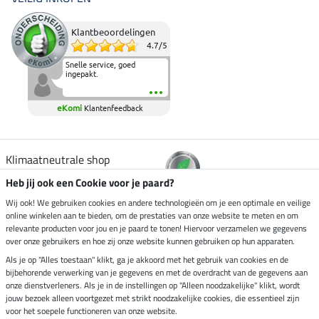
Klantbeoordelingen
4.7
/
5
Snelle service, goed
ingepakt.
eKomi
Klantenfeedback
Klimaatneutrale shop
Heb jij ook een Cookie voor je paard?
Verzending per
Wij ook! We gebruiken cookies en andere technologieën om je een optimale en veilige
online winkelen aan te bieden, om de prestaties van onze website te meten en om
relevante producten voor jou en je paard te tonen! Hiervoor verzamelen we gegevens
over onze gebruikers en hoe zij onze website kunnen gebruiken op hun apparaten.
Veilig betalen met
Als je op "Alles toestaan" klikt, ga je akkoord met het gebruik van cookies en de
bijbehorende verwerking van je gegevens en met de overdracht van de gegevens aan
onze dienstverleners. Als je in de instellingen op "Alleen noodzakelijke" klikt, wordt
jouw bezoek alleen voortgezet met strikt noodzakelijke cookies, die essentieel zijn
Impressum
voor het soepele functioneren van onze website.