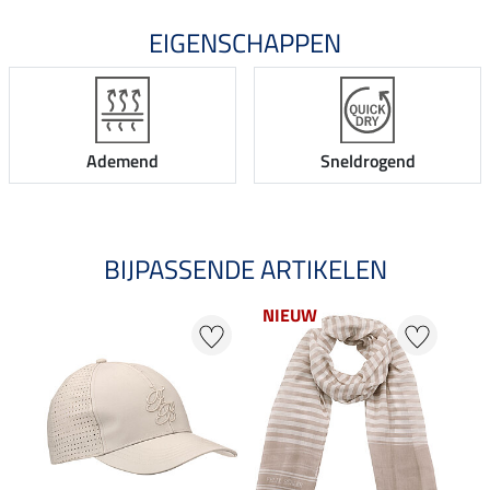
EIGENSCHAPPEN
Ademend
Sneldrogend
BIJPASSENDE ARTIKELEN
NIEUW
20