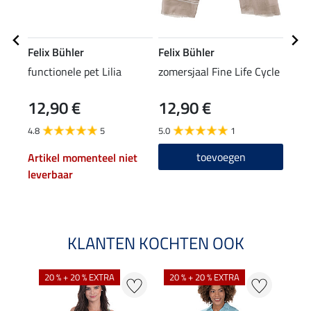
Felix Bühler
Felix Bühler
Feli
functionele pet Lilia
zomersjaal Fine Life Cycle
func
Life
12,90 €
12,90 €
47,90
38
4.8
5
5.0
1
4.9
toevoegen
Artikel momenteel niet
leverbaar
KLANTEN KOCHTEN OOK
20 % + 20 % EXTRA
20 % + 20 % EXTRA
40 %