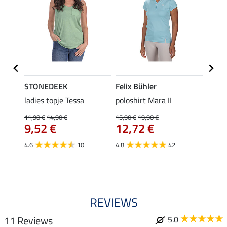
STONEDEEK
Felix Bühler
Felix
Klara
ladies topje Tessa
poloshirt Mara II
funct
uchon
wedstr
11,90 €
14,90 €
15,90 €
19,90 €
9,52 €
12,72 €
24,90 
€
van
4.6
10
4.8
42
4.4
REVIEWS
11 Reviews
5.0