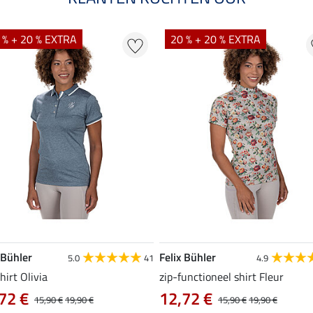
 % + 20 % EXTRA
20 % + 20 % EXTRA
 Bühler
Felix Bühler
5.0
41
4.9
hirt Olivia
zip-functioneel shirt Fleur
72 €
12,72 €
15,90 €
19,90 €
15,90 €
19,90 €