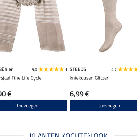
 Bühler
STEEDS
5.0
1
4.7
sjaal Fine Life Cycle
kniekousen Glitzer
90 €
6,99 €
toevoegen
toevoegen
KLANTEN KOCHTEN OOK