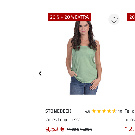
EXTRA
20 % + 20 % EXTRA
20
STONEDEEK
Felix
5.0
6
4.6
10
ladies topje Tessa
polos
9,52 €
12,
12,90 €
11,90 €
14,90 €