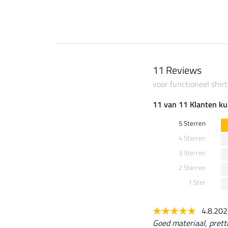
11 Reviews
voor functioneel shirt
11 van 11 Klanten ku
5 Sterren
4 Sterren
3 Sterren
2 Sterren
1 Ster
4.8.20
Goed materiaal, prett