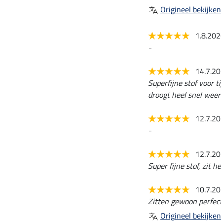
Origineel bekijken
1.8.20
-
14.7.2
Superfijne stof voor 
droogt heel snel weer
12.7.2
-
12.7.2
Super fijne stof, zit h
10.7.2
Zitten gewoon perfect
Origineel bekijken