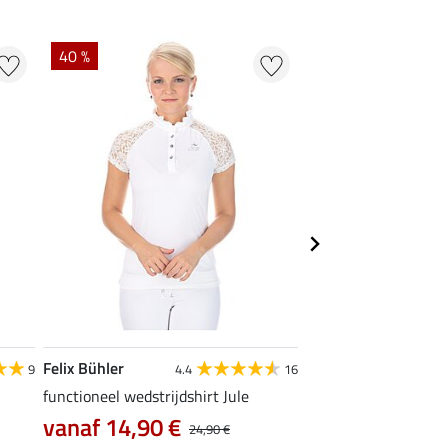
40 %
22 % + 20 % EXTR
Felix Bühler
Felix Bühler
9
4.4
16
functioneel wedstrijdshirt Jule
tanktop Mira
vanaf 14,90 €
7,99 €
24,90 €
9,99 €
12,90