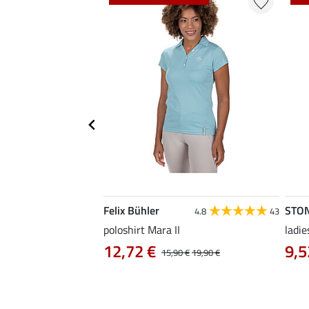
Felix Bühler
STO
4.8
4
4.8
43
irt Eliana
poloshirt Mara II
ladie
0 €
12,72 €
9,5
22,90 €
15,90 €
19,90 €