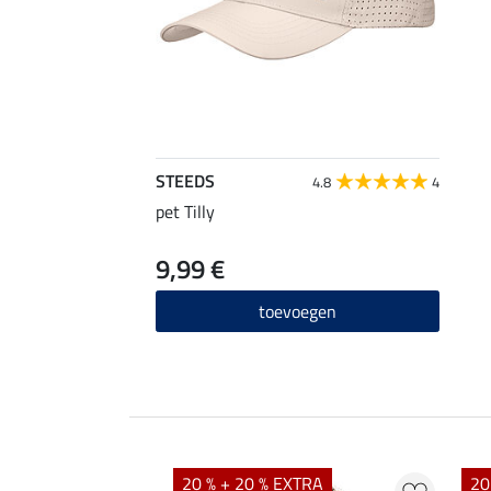
STEEDS
4.8
4
pet Tilly
9,99 €
toevoegen
20 % + 20 % EXTRA
20