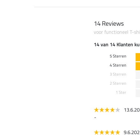
14 Reviews
voor functioneel T-sh
14 van 14 Klanten ku
5 Sterren
4 Sterren
3 Sterren
2 Sterren
1 Ster
13.6.2
-
9.6.20
-