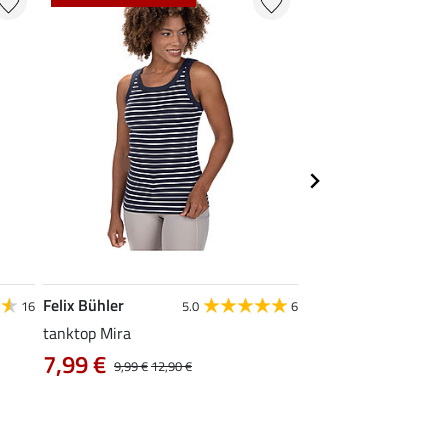
Felix Bühler
STEEDS
16
5.0
6
tanktop Mira
functionele zipshirt 
7,99 €
vanaf 17,90 €
9,99 €
12,90 €