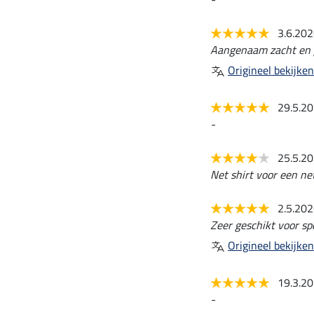
3.6.20
Aangenaam zacht en g
Origineel bekijken
29.5.2
-
25.5.2
Net shirt voor een net
2.5.20
Zeer geschikt voor spo
Origineel bekijken
19.3.2
-