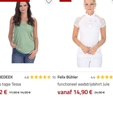
NEDEEK
Felix Bühler
4.6
10
4.4
s topje Tessa
functioneel wedstrijdshirt Jule
2 €
vanaf 14,90 €
11,90 €
14,90 €
24,90 €